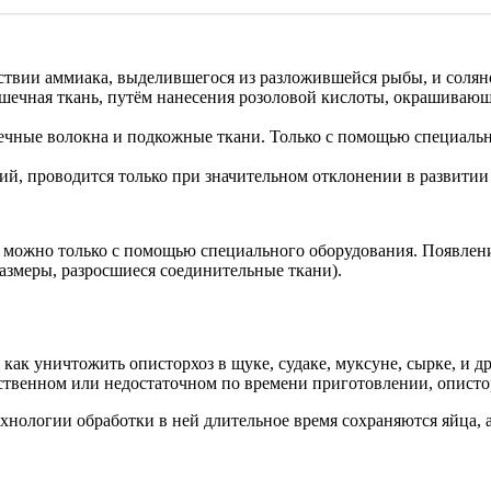
твии аммиака, выделившегося из разложившейся рыбы, и солян
ечная ткань, путём нанесения розоловой кислоты, окрашивающ
чные волокна и подкожные ткани. Только с помощью специально
й, проводится только при значительном отклонении в развитии
м можно только с помощью специального оборудования. Появлен
азмеры, разросшиеся соединительные ткани).
ак уничтожить описторхоз в щуке, судаке, муксуне, сырке, и 
ственном или недостаточном по времени приготовлении, описторх
хнологии обработки в ней длительное время сохраняются яйца, а