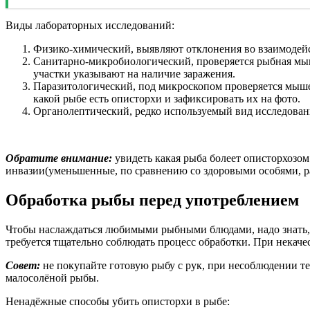
Виды лабораторных исследований:
Физико-химический, выявляют отклонения во взаимодейс
Санитарно-микробиологический, проверяется рыбная мыш
участки указывают на наличие заражения.
Паразитологический, под микроскопом проверяется мыше
какой рыбе есть описторхи и зафиксировать их на фото.
Органолептический, редко используемый вид исследовани
Обратите внимание:
увидеть какая рыба болеет описторхозо
инвазии(уменьшенные, по сравнению со здоровыми особями, р
Обработка рыбы перед употреблением
Чтобы наслаждаться любимыми рыбными блюдами, надо знать, к
требуется тщательно соблюдать процесс обработки. При некаче
Совет:
не покупайте готовую рыбу с рук, при несоблюдении те
малосолёной рыбы.
Ненадёжные способы убить описторхи в рыбе: