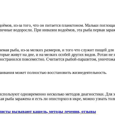
оёмов, из-за того, что он питается планктоном. Мальки поглоща
пичные водоросли. При инвазии водоёмов, эта рыба первая зара
ваемая рыба, из-за мелких размеров, и того что служит пищей д
торые живут на дне, и на мелких особей других видов. Ротан не 
ространился повсеместно. Считается рыбой-паразитом, уничтож
таивания может полностью восстановить жизнедеятельность.
спользуют одновременно несколько методов диагностики. Для э
кая рыба заражена и есть ли описторхоз в икре, можно узнать т
 глисты вызывают кашель, методы лечения, отзывы