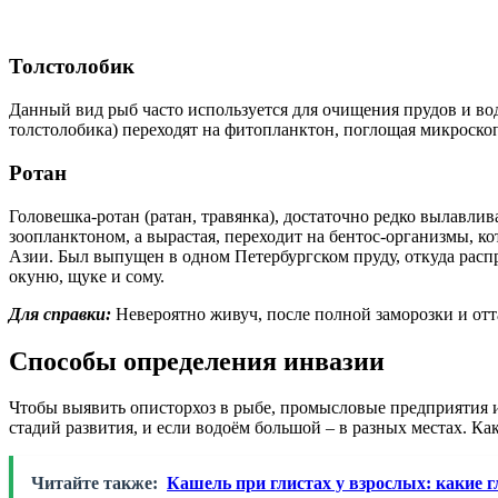
Толстолобик
Данный вид рыб часто используется для очищения прудов и вод
толстолобика) переходят на фитопланктон, поглощая микроско
Ротан
Головешка-ротан (ратан, травянка), достаточно редко вылавли
зоопланктоном, а вырастая, переходит на бентос-организмы, ко
Азии. Был выпущен в одном Петербургском пруду, откуда расп
окуню, щуке и сому.
Для справки:
Невероятно живуч, после полной заморозки и от
Способы определения инвазии
Чтобы выявить описторхоз в рыбе, промысловые предприятия и
стадий развития, и если водоём большой – в разных местах. Ка
Читайте также:
Кашель при глистах у взрослых: какие