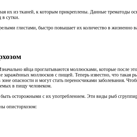
ая их из тканей, к которым прикреплены. Данные трематоды о
 в сутки.
зрелыми глистами, быстро повышает их количество в жизненно 
рхозом
начально яйца проглатываются моллюсками, которые после этог
заражённых моллюсков с пищей. Теперь известно, что такая ры
зоне опасности и могут стать переносчиками заболевания. Чтобы
яемых в пищу человеком.
бы быть осторожными с их употреблением. Эти виды рыб сгруппи
ны описторхозом: