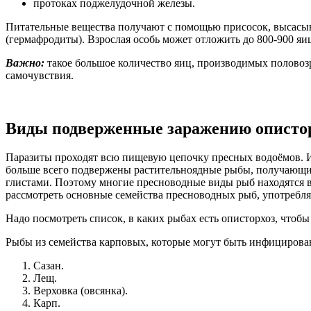
протоках поджелудочной железы.
Питательные вещества получают с помощью присосок, высасыв
(гермафродиты). Взрослая особь может отложить до 800-900 яиц
Важно:
такое большое количество яиц, производимых полово
самочувствия.
Виды подверженные заражению описто
Паразиты проходят всю пищевую цепочку пресных водоёмов. Из
больше всего подвержены растительноядные рыбы, получающие 
глистами. Поэтому многие пресноводные виды рыб находятся в 
рассмотреть основные семейства пресноводных рыб, употребл
Надо посмотреть список, в каких рыбах есть описторхоз, что
Рыбы из семейства карповых, которые могут быть инфицирова
Сазан.
Лещ.
Верховка (овсянка).
Карп.