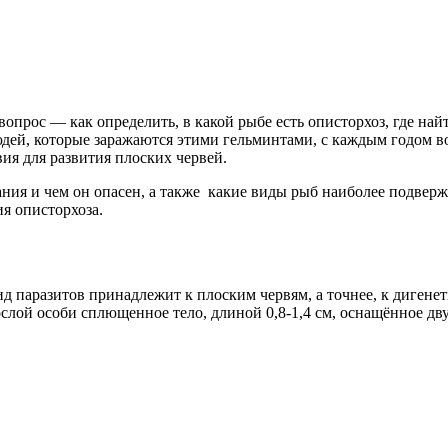
прос — как определить, в какой рыбе есть описторхоз, где най
дей, которые заражаются этими гельминтами, с каждым годом во
ия для развития плоских червей.
вания и чем он опасен, а также какие виды рыб наиболее подве
я описторхоза.
ид паразитов принадлежит к плоским червям, а точнее, к диге
слой особи сплющенное тело, длиной 0,8-1,4 см, оснащённое дв