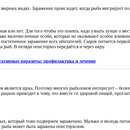
 мирных видах. Заражение происходит, когда рыба мигрирует по 
я или нет. Для того чтобы это понять, надо узнать лучше о мес
ько малочисленные особи, которые не оказывают особое влияние 
 постепенное заражение всех обитателей. Сырок питается перво
рыб. В пеляди описторхоз передаётся и через икру.
ативные паразиты: профилактика и лечение
м является щука. Поэтому многих рыболовов интересует – боле
рацион приводит к тому, что вместе со здоровой пищей, проглат
ых, который тоже подвержен заражению. Мальки и молодь пита
, рыба может быть заражена описторхозом.