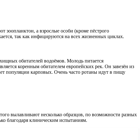
ют зоопланктон, а взрослые особи (кроме пёстрого
жается, так как инфицируются на всех жизненных циклах.
ля хищных обитателей водоёмов. Молодь питается
является коренным обитателем европейских рек. Он завезён из
ает популяции карповых. Очень часто ротаны идут в пищу
того вылавливают несколько образцов, по возможности разных
олько благодаря клиническим испытаниям.