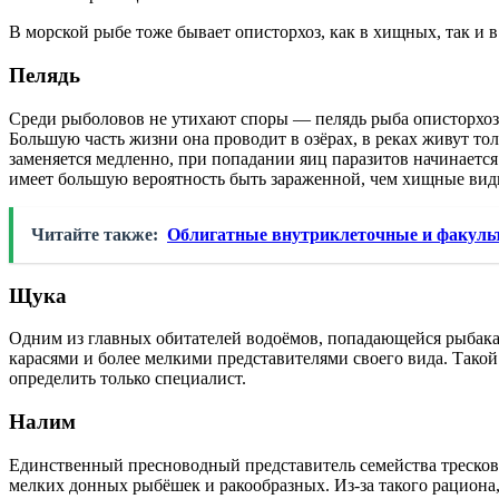
В морской рыбе тоже бывает описторхоз, как в хищных, так и в
Пелядь
Среди рыболовов не утихают споры — пелядь рыба описторхозна
Большую часть жизни она проводит в озёрах, в реках живут тол
заменяется медленно, при попадании яиц паразитов начинается
имеет большую вероятность быть зараженной, чем хищные виды 
Читайте также:
Облигатные внутриклеточные и факульт
Щука
Одним из главных обитателей водоёмов, попадающейся рыбака
карасями и более мелкими представителями своего вида. Такой 
определить только специалист.
Налим
Единственный пресноводный представитель семейства тресков
мелких донных рыбёшек и ракообразных. Из-за такого рациона