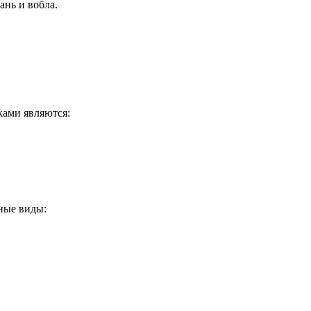
ань и вобла.
ками являются:
ные виды: