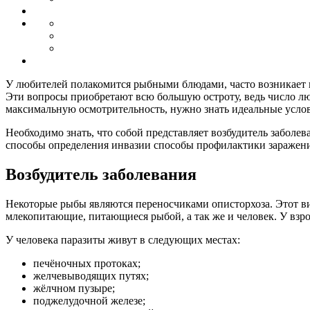
У любителей полакомится рыбными блюдами, часто возникает во
Эти вопросы приобретают всю большую остроту, ведь число лю
максимальную осмотрительность, нужно знать идеальные услов
Необходимо знать, что собой представляет возбудитель заболе
способы определения инвазии способы профилактики заражени
Возбудитель заболевания
Некоторые рыбы являются переносчиками описторхоза. Этот в
млекопитающие, питающиеся рыбой, а так же и человек. У взро
У человека паразиты живут в следующих местах:
печёночных протоках;
желчевыводящих путях;
жёлчном пузыре;
поджелудочной железе;