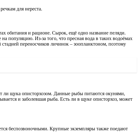
речкам для нереста.
тах обитания и рационе. Сырок, ещё одно название пеляди.
на популяцию. Из-за того, что пресная вода в таких водоёмах
й стадией переносчиков личинок – зоопланктоном, поэтому
ет ли щука описторхозом. Данные рыбы питаются окунями,
ывается и заболевшая рыба. Есть ли в щуке описторхоз, может
ется беспозвоночными. Крупные экземпляры также поедают