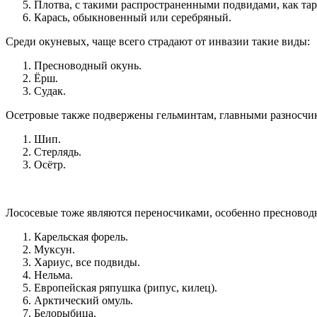
Плотва, с такими распространенными подвидами, как тар
Карась, обыкновенный или серебряный.
Среди окуневых, чаще всего страдают от инвазии такие виды:
Пресноводный окунь.
Ёрш.
Судак.
Осетровые также подвержены гельминтам, главными разносчи
Шип.
Стерлядь.
Осётр.
Лососевые тоже являются переносчиками, особенно пресновод
Карельская форель.
Муксун.
Хариус, все подвиды.
Нельма.
Европейская ряпушка (рипус, килец).
Арктический омуль.
Белорыбица.