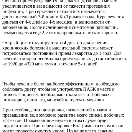
Обычно прием разделяется на 2 части. Дозировка может
увеличиваться в зависимости от тяжести протекания
инфекции. При серьезных патологиях назначается
дополнительный 3-й прием Ко-Тримоксазола. Курс лечения
длиться от 4-х дней до 4-х месяцев, в зависимости от
заболевания. После исчезновения симптомов патологии,
рекомендуется еще 2-е суток продолжать пить лекарство.
Острый цистит купируется за 4 дня, но для лечения
хронических болезней выделительной системы может
потребоваться постоянный прием лекарства до 1 года. Для
лечения гонореи необходим прием ударных доз антибиотика:
от 1920 до 4320 мг в сутки в течение 5-ти дней.
Чтобы лечение было наиболее эффективным, необходимо
соблюдать диету, чтобы не употреблять ПАБК вместе с
пищей. Пациенту необходимо отказаться от бобовых,
помидоров, шпината, морской капусты и моркови.
При несоблюдении дозировки, назначенной врачом и
превышении ее, возможно развитие всего списка побочных
эффектов. Промывания желудка в этом случае будет
недостаточно. При передозировке Ко-Тримоксазолом врачи
могут провести очистку крови. Но чаще всего лечение