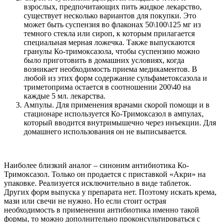
взрослых, предпочитающих пить жидкое лекарство,
существует несколько вариантов для покупки. Это
может быть суспензия во флаконах 50\100\125 мг из
темного стекла или сироп, к которым прилагается
специальная мерная ложечка. Также выпускаются
гранулы Ко-тримоксазола, чтобы суспензию можно
было приготовить в домашних условиях, когда
возникает необходимость приема медикаментов. В
любой из этих форм содержание сульфаметоксазола и
триметоприма остается в соотношении 200\40 на
каждые 5 мл. лекарства.
Ампулы. Для применения врачами скорой помощи и в
стационаре используется Ко-Тримоксазол в ампулах,
который вводится внутримышечно через инъекции. Для
домашнего использования он не выписывается.
Наиболее близкий аналог – синоним антибиотика Ко-
Тримоксазол. Только он продается с приставкой «Акри» на
упаковке. Реализуется исключительно в виде таблеток.
Других форм выпуска у препарата нет. Поэтому искать крема,
мази или свечи не нужно. Но если стоит острая
необходимость в применении антибиотика именно такой
формы, то можно дополнительно проконсультироваться с