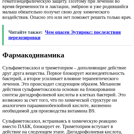
гематоэнцефалическую защиту. Поэтому при лечении во
время беременности и лактации, эмбрион и уже родившийся
малыш обязательно получат свою дозу химического
воздействия. Опасно это или нет поможет решить только врач.
Читайте также:
Чем опасен Эутирокс: последствия
передозировки
Фармакодинамика
Сульфаметоксазол и триметоприм – дополняющие действие
друг друга вещества. Первое блокирует жизнедеятельность
бактерий, а второе усиливает влияние терапевтического
лечения. Это происходит следующим образом. Механизм
действия сульфаметоксазола основан на блокировании
синтеза дигидрофолиевой кислоты в клетках бактерий. Это
возможно за счет того, что по химической структуре он
аналогичен парааминобензойной кислоте, жизненно
необходимой для производства витамина В9.
Сульфаметоксазол, встраиваясь в химическую реакцию
вместо ПАБК, блокирует ее. Триметоприм вступает в
действие на следующем этапе. Дигидрофолиевая кислота,