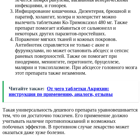
инфекциями, и гонорея.
Инфицирование кишечника. Дизентерия, брюшной и
паратиф, холангит, холера и холецистит можно
вылечить таблетками Ко-Тримоксазол 480 мг. Также
препарат помогает избавиться от сальмонелл и
некоторых других паразитов-простейших.
Поражение мягких тканей и кожных покровов.
Антибиотик справляется не только с акне и
фурункулами, но может остановить абсцесс и сепсис
раневых поверхностей. Также он помогает при
пиодермии, менингите, перитоните, бруцеллезе,
малярии и токсоплазмозе. При абсцессе головного мозга
этот препарата также незаменим.
Читайте также:
От чего таблетки Акрихин:
инструкция по применению, аналоги, отзывы
Такая универсальность дешевого препарата уравновешивается
тем, что он достаточно токсичен. Его применение должно
учитывать наличие противопоказаний и возможных
побочных эффектов. В противном случае лекарство может
оказаться даже хуже болезни.