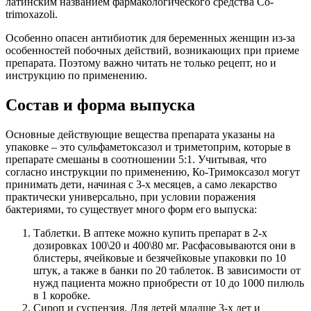
латинским названием фармакологического средства Co-
trimoxazoli.
Особенно опасен антибиотик для беременных женщин из-за
особенностей побочных действий, возникающих при приеме
препарата. Поэтому важно читать не только рецепт, но и
инструкцию по применению.
Состав и форма выпуска
Основные действующие вещества препарата указаны на
упаковке – это сульфаметоксазол и триметоприм, которые в
препарате смешаны в соотношении 5:1. Учитывая, что
согласно инструкции по применению, Ко-Тримоксазол могут
принимать дети, начиная с 3-х месяцев, а само лекарство
практически универсально, при условии поражения
бактериями, то существует много форм его выпуска:
Таблетки. В аптеке можно купить препарат в 2-х
дозировках 100\20 и 400\80 мг. Расфасовываются они в
блистеры, ячейковые и безячейковые упаковки по 10
штук, а также в банки по 20 таблеток. В зависимости от
нужд пациента можно приобрести от 10 до 1000 пилюль
в 1 коробке.
Сироп и суспензия. Для детей младше 3-х лет и