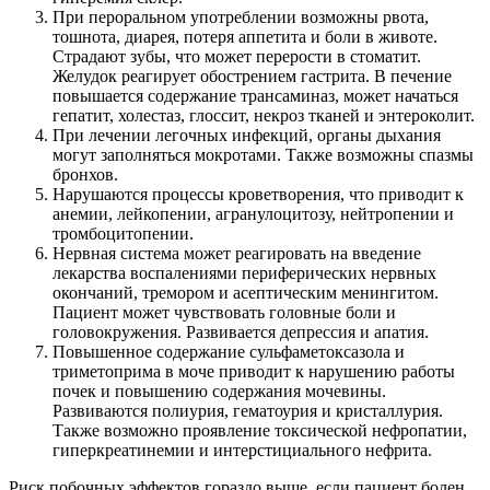
При пероральном употреблении возможны рвота,
тошнота, диарея, потеря аппетита и боли в животе.
Страдают зубы, что может перерости в стоматит.
Желудок реагирует обострением гастрита. В печение
повышается содержание трансаминаз, может начаться
гепатит, холестаз, глоссит, некроз тканей и энтероколит.
При лечении легочных инфекций, органы дыхания
могут заполняться мокротами. Также возможны спазмы
бронхов.
Нарушаются процессы кроветворения, что приводит к
анемии, лейкопении, агранулоцитозу, нейтропении и
тромбоцитопении.
Нервная система может реагировать на введение
лекарства воспалениями периферических нервных
окончаний, тремором и асептическим менингитом.
Пациент может чувствовать головные боли и
головокружения. Развивается депрессия и апатия.
Повышенное содержание сульфаметоксазола и
триметоприма в моче приводит к нарушению работы
почек и повышению содержания мочевины.
Развиваются полиурия, гематоурия и кристаллурия.
Также возможно проявление токсической нефропатии,
гиперкреатинемии и интерстициального нефрита.
Риск побочных эффектов гораздо выше, если пациент болен