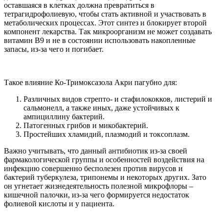
оставшаяся в клетках должна превратиться в
тетрагидрофолиевую, чтобы стать активной и участвовать в
метаболических процессах. Этот синтез и блокирует второй
компонент лекарства. Так микроорганизм не может создавать
витамин В9 и не в состоянии использовать накопленные
запасы, из-за чего и погибает.
Такое влияние Ко-Тримоксазола Акри пагубно для:
Различных видов стрепто- и стафилококков, листерий и
сальмонелл, а также иных, даже устойчивых к
ампициллину бактерий.
Патогенных грибов и микобактерий.
Простейших хламидий, плазмодий и токсоплазм.
Важно учитывать, что данный антибиотик из-за своей
фармакологической группы и особенностей воздействия на
инфекцию совершенно бесполезен против вирусов и
бактерий туберкулеза, трипонемы и некоторых других. Зато
он угнетает жизнедеятельность полезной микрофлоры –
кишечной палочки, из-за чего формируется недостаток
фолиевой кислоты и у пациента.