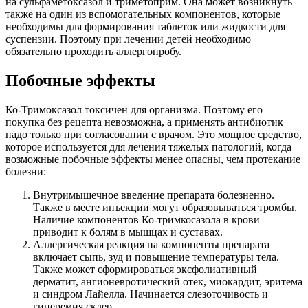
на сульфаметоксазол и триметоприм. Она может возникнуть
также на один из вспомогательных компонентов, которые
необходимы для формирования таблеток или жидкости для
суспензии. Поэтому при лечении детей необходимо
обязательно проходить аллергопробу.
Побочные эффекты
Ко-Тримоксазол токсичен для организма. Поэтому его
покупка без рецепта невозможна, а применять антибиотик
надо только при согласовании с врачом. Это мощное средство,
которое используется для лечения тяжелых патологий, когда
возможные побочные эффекты менее опасны, чем протекание
болезни:
Внутримышечное введение препарата болезненно.
Также в месте инъекции могут образовываться тромбы.
Наличие компонентов Ко-тримкосазола в крови
приводит к болям в мышцах и суставах.
Аллергическая реакция на компоненты препарата
включает сыпь, зуд и повышение температуры тела.
Также может сформироваться эксфолиативный
дерматит, ангионевротический отек, миокардит, эритема
и синдром Лайелла. Начинается слезоточивость и
гиперемия склер.