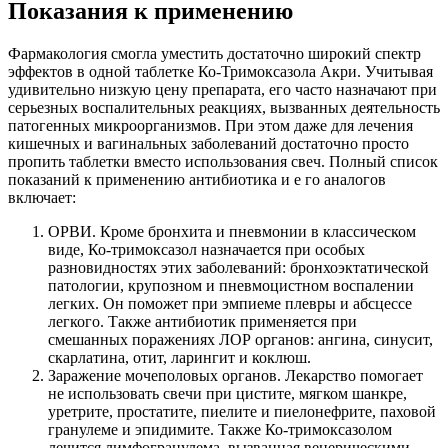
Показания к применению
Фармакология смогла уместить достаточно широкий спектр
эффектов в одной таблетке Ко-Тримоксазола Акри. Учитывая
удивительно низкую цену препарата, его часто назначают при
серьезных воспалительных реакциях, вызванных деятельность
патогенных микроорганизмов. При этом даже для лечения
кишечных и вагинальных заболеваний достаточно просто
пропить таблетки вместо использования свеч. Полный список
показаний к применению антибиотика и е го аналогов
включает:
ОРВИ. Кроме бронхита и пневмонии в классическом
виде, Ко-тримоксазол назначается при особых
разновидностях этих заболеваний: бронхоэктатической
патологии, крупозном и пневмоцистном воспалении
легких. Он поможет при эмпиеме плевры и абсцессе
легкого. Также антибиотик применяется при
смешанных поражениях ЛОР органов: ангина, синусит,
скарлатина, отит, ларингит и коклюш.
Заражение мочеполовых органов. Лекарство помогает
не использовать свечи при цистите, мягком шанкре,
уретрите, простатите, пиелите и пиелонефрите, паховой
гранулеме и эпидимите. Также Ко-тримоксазолом
лечится лимфогранулема, вызванная венерическими