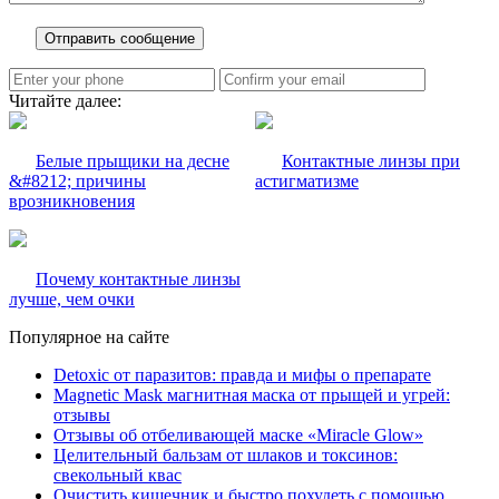
Читайте далее:
Белые прыщики на десне
Контактные линзы при
&#8212; причины
астигматизме
врозникновения
Почему контактные линзы
лучше, чем очки
Популярное на сайте
Detoxic от паразитов: правда и мифы о препарате
Magnetic Mask магнитная маска от прыщей и угрей:
отзывы
Отзывы об отбеливающей маске «Miracle Glow»
Целительный бальзам от шлаков и токсинов:
свекольный квас
Очистить кишечник и быстро похудеть с помощью