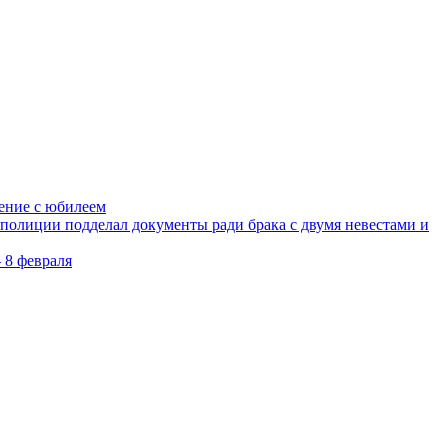
ление с юбилеем
олиции подделал документы ради брака с двумя невестами и
 8 февраля