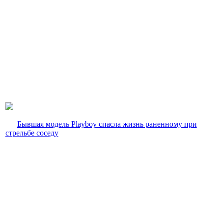
Бывшая модель Playboy спасла жизнь раненному при
стрельбе соседу