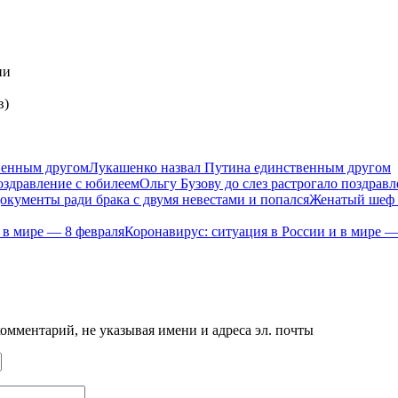
ии
в)
Лукашенко назвал Путина единственным другом
Ольгу Бузову до слез растрогало поздрав
Женатый шеф п
Коронавирус: ситуация в России и в мире —
мментарий, не указывая имени и адреса эл. почты