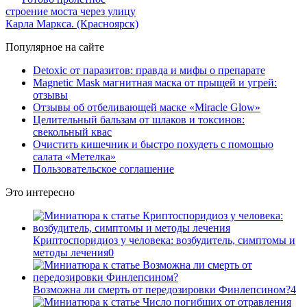
строение моста через улицу
Карла Маркса. (Красноярск)
Популярное на сайте
Detoxic от паразитов: правда и мифы о препарате
Magnetic Mask магнитная маска от прыщей и угрей:
отзывы
Отзывы об отбеливающей маске «Miracle Glow»
Целительный бальзам от шлаков и токсинов:
свекольный квас
Очистить кишечник и быстро похудеть с помощью
салата «Метелка»
Пользовательское соглашение
Это интересно
Криптоспоридиоз у человека: возбудитель, симптомы и
методы лечения
0
Возможна ли смерть от передозировки Финлепсином?
4