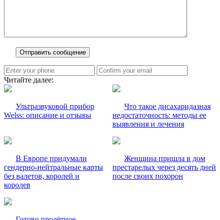
Читайте далее:
Ультразвуковой прибор
Что такое дисахаридазная
Welss: описание и отзывы
недостаточность: методы ее
выявления и лечения
В Европе придумали
Женщина пришла в дом
гендерно-нейтральные карты
престарелых через десять дней
без валетов, королей и
после своих похорон
королев
Готово пролётное