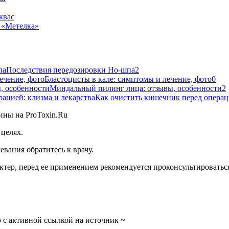
квас
 «Метелка»
Последствия передозировки Но-шпа
2
Бластоцисты в кале: симптомы и лечение, фото
0
Миндальный пилинг лица: отзывы, особенности
2
Как очистить кишечник перед операци
целях.
вания обратитесь к врачу.
тер, перед ее применением рекомендуется проконсультироваться
 с активной ссылкой на источник ~