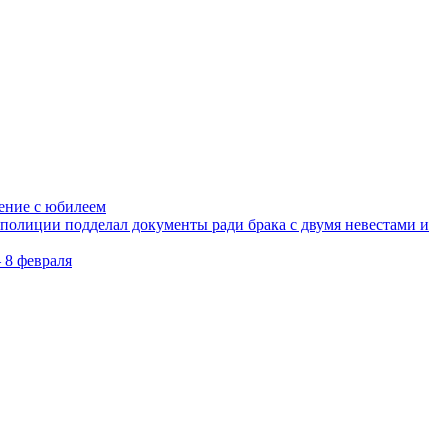
ление с юбилеем
олиции подделал документы ради брака с двумя невестами и
 8 февраля