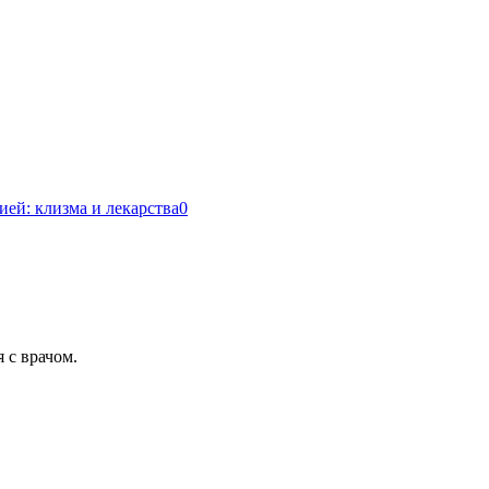
ей: клизма и лекарства
0
 с врачом.