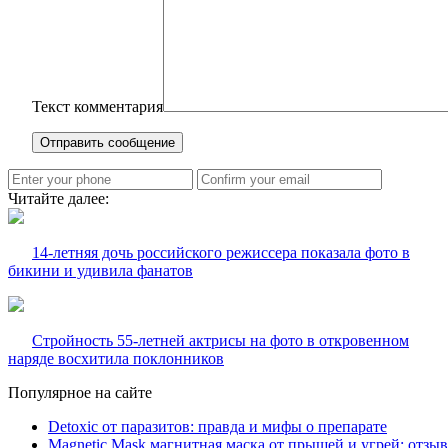
Текст комментария
Читайте далее:
14-летняя дочь российского режиссера показала фото в
бикини и удивила фанатов
Стройность 55-летней актрисы на фото в откровенном
наряде восхитила поклонников
Популярное на сайте
Detoxic от паразитов: правда и мифы о препарате
Magnetic Mask магнитная маска от прыщей и угрей: отзы