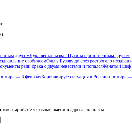
ии
в)
Лукашенко назвал Путина единственным другом
Ольгу Бузову до слез растрогало поздрав
Женатый шеф п
Коронавирус: ситуация в России и в мире —
мментарий, не указывая имени и адреса эл. почты