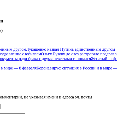
ии
в)
Лукашенко назвал Путина единственным другом
Ольгу Бузову до слез растрогало поздрав
Женатый шеф п
Коронавирус: ситуация в России и в мире —
мментарий, не указывая имени и адреса эл. почты