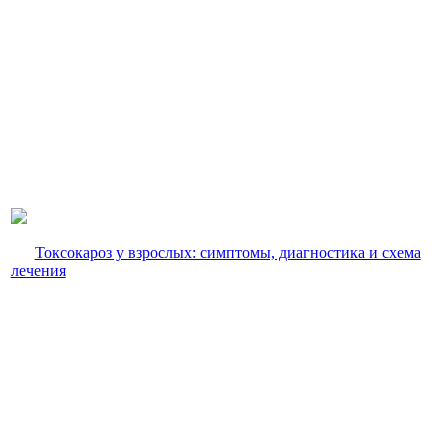
Токсокароз у взрослых: симптомы, диагностика и схема
лечения