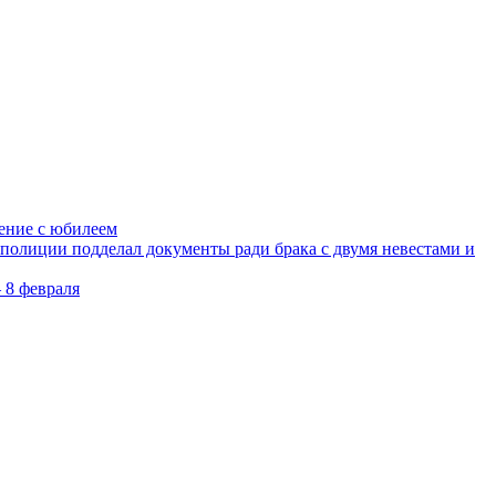
ление с юбилеем
олиции подделал документы ради брака с двумя невестами и
 8 февраля