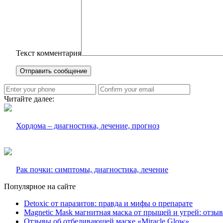
Текст комментария
Читайте далее:
Хордома – диагностика, лечение, прогноз
Рак почки: симптомы, диагностика, лечение
Популярное на сайте
Detoxic от паразитов: правда и мифы о препарате
Magnetic Mask магнитная маска от прыщей и угрей: отзы
Отзывы об отбеливающей маске «Miracle Glow»