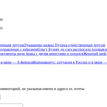
ии
в)
Лукашенко назвал Путина единственным другом
Ольгу Бузову до слез растрогало поздрав
Женатый шеф п
Коронавирус: ситуация в России и в мире —
мментарий, не указывая имени и адреса эл. почты