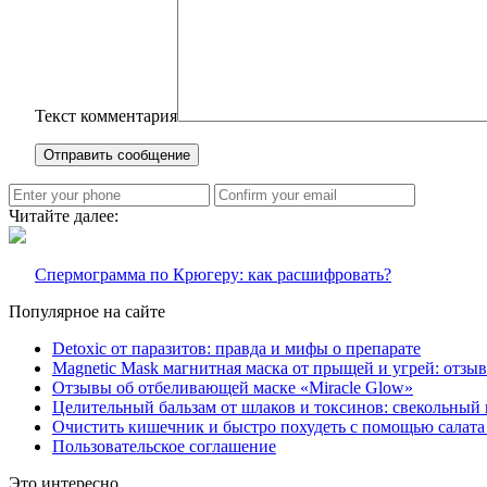
Текст комментария
Читайте далее:
Спермограмма по Крюгеру: как расшифровать?
Популярное на сайте
Detoxic от паразитов: правда и мифы о препарате
Magnetic Mask магнитная маска от прыщей и угрей: отзы
Отзывы об отбеливающей маске «Miracle Glow»
Целительный бальзам от шлаков и токсинов: свекольный 
Очистить кишечник и быстро похудеть с помощью салата
Пользовательское соглашение
Это интересно