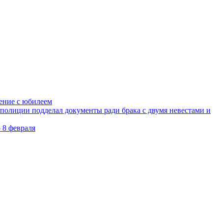
ление с юбилеем
олиции подделал документы ради брака с двумя невестами и
 8 февраля