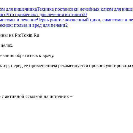
Техника постановки лечебных клизм для киш
Что применяют для лечения витилиго
0
Червь ришта: жизненный цикл, симптомы и л
еснок: польза и вред для печени
2
целях.
вания обратитесь к врачу.
тер, перед ее применением рекомендуется проконсультироваться
 с активной ссылкой на источник ~