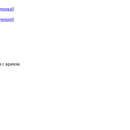
ечника
0
ечение
0
 с врачом.