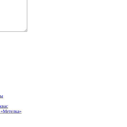
вы
квас
 «Метелка»