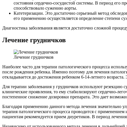
состояния сердечно-сосудистой системы. В период его п
способствовало сужению аорты.
Катетеризации. Это достаточно серьезный метод обслед
его применению осуществляется определение степени суж
Диагностика заболевания является достаточно сложной процед
Лечение грудничков
Лечение грудничков
Наиболее часто для терапии патологического процесса использ
после рождения ребенка. Именно поэтому для лечения патологи
откладывается до достижения ребенком 6-14-летнего возраста.
Для терапии заболевания у грудничков используют резекцию су
клинические проявления, то ему стабилизируют сердечно-лего
постепенное снижение дозировки препарата. Это дает возможн
Благодаря применению данного метода лечения значительно ул
терапия патологического процесса проводится с применением 
пациентам рекомендуется прием диуретиков. В период лечени
Независимо от использованного метода лечения в дальнейшей