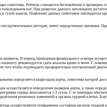
щие симптомы. Ребенок становится беспокойным и чрезмерно пл
 похолодением ног. При развитии данного заболевания достаточ
 и сухой кашель. Появление данных симптомов наблюдается при
 инструментальных методов, имеет определенные признаки. При
ра анамнеза. В период проведения физикального осмотра осущес
я пациенту рекомендуется сдать анализы крови и мочи. С помощ
Для того чтобы подтвердить предварительно поставленный диаг
ования определяется коарктация аорты, симптомы которой дос
я осуществляется определение размеров аорты, а также опреде
ограмма сердца записывается 1-3 суток. С ее помощью обеспеч
пределения различных изменений в органах грудной клетки. Бла
ода осуществляется отображение состояния органов грудной кл