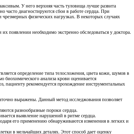
аксивым. У него верхняя часть туловища лучше развита
но часто диагностируются сбои в работе сердца. При
 чрезмерных физических нагрузках. В некоторых случаях
 их появлении необходимо экстренно обследоваться у доктора.
твляется определение типа телосложения, цвета кожи, шумов в
ью биохимического анализа крови оценивается
ноз, пациенту рекомендуется прохождение инструментальных
таточно выражены. Данный метод исследжования позволяет
ляются разнообразные пороки сердца.
ивается выявление нарушений в ритме сердца.
годаря его применению обнаруживаются изменения в легких и
етки в мельчайших деталях. Этот способ дает оценку