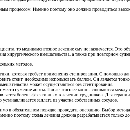
енным процессом. Именно поэтому оно должно проводиться выс
ациента, то медикаментозное лечение ему не назначается. Это о
ия хирургического вмешательства, а также при повторном сужен
ольких методов.
стики, которая требует применения стенирования. С помощью д
вить стент, необходимо использовать баллон. Он является тонко
мешательства может осуществляться без стентирования.
т место сужение аорты. После этого ее концы сшиваются между 
является болен эффективным в лечении грудничков. Для терапии
 устанавливается заплата из участка собственных сосудов.
одимо в обязательном порядке проводить операцию. Выбор метод
Именно поэтому схема лечения должна разрабатываться только 