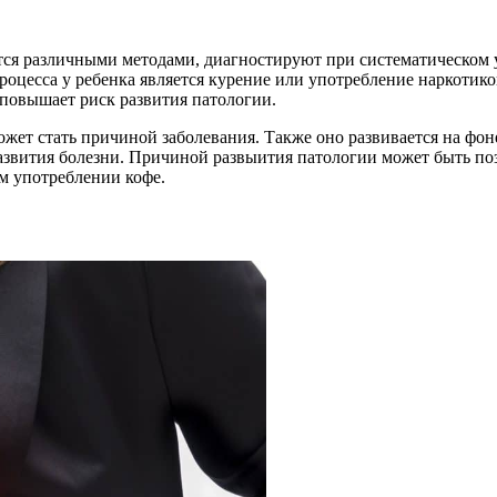
ится различными методами, диагностируют при систематическо
оцесса у ребенка является курение или употребление наркотико
повышает риск развития патологии.
ожет стать причиной заболевания. Также оно развивается на фон
азвития болезни. Причиной развыития патологии может быть п
м употреблении кофе.