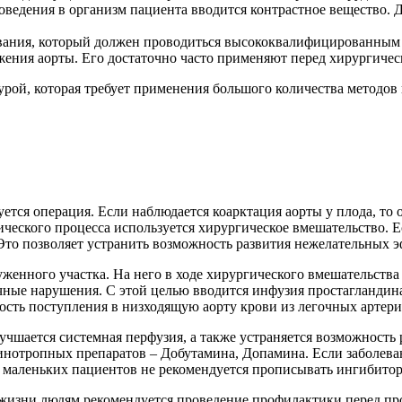
роведения в организм пациента вводится контрастное вещество.
ования, который должен проводиться высококвалифицированным 
ения аорты. Его достаточно часто применяют перед хирургичес
урой, которая требует применения большого количества методов 
уется операция. Если наблюдается коарктация аорты у плода, то
ческого процесса используется хирургическое вмешательство. Е
 Это позволяет устранить возможность развития нежелательных э
женного участка. На него в ходе хирургического вмешательства
чные нарушения. С этой целью вводится инфузия простагландина
ость поступления в низходящую аорту крови из легочных артери
учшается системная перфузия, а также устраняется возможность
инотропных препаратов – Добутамина, Допамина. Если заболева
я маленьких пациентов не рекомендуется прописывать ингибит
 жизни людям рекомендуется проведение профилактики перед пр