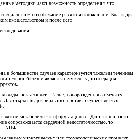
 Данные методики дают возможность определения, что
специалистом во избежание развития осложнений. Благодаря
ким вмешательством и после него.
исследования.
 она в большинстве случаев характеризуется тяжелым течением
сли течение болезни является нетяжелым, то операция
ффектов.
 накладывается заплата. Если у новорожденного имеются
. Для открытия артериального протока осуществляется
й.
 развитии метаболической формы ацидоза. Достаточно часто
ние сопровождается сердечной недостаточностью, то
оры АПФ.
оведением хирургических или стоматологических процедур.