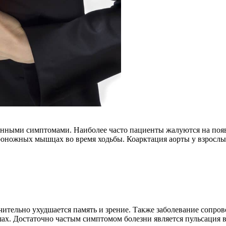
ленными симптомами. Наиболее часто пациенты жалуются на поя
оножных мышцах во время ходьбы. Коарктация аорты у взрослых
ачительно ухудшается память и зрение. Также заболевание сопр
ах. Достаточно частым симптомом болезни является пульсация в