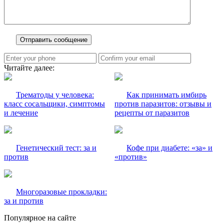
Читайте далее:
Трематоды у человека:
Как принимать имбирь
класс сосальщики, симптомы
против паразитов: отзывы и
и лечение
рецепты от паразитов
Генетический тест: за и
Кофе при диабете: «за» и
против
«против»
Многоразовые прокладки:
за и против
Популярное на сайте