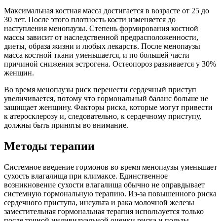
Максимальная костная масса достигается в возрасте от 25 до
30 лет. После этого плотность кости изменяется до
наступления менопаузы. Степень формирования костной
массы зависит от наследственной предрасположенности,
диеты, образа жизни и любых лекарств. После менопаузы
масса костной ткани уменьшается, и по большей части
причиной снижения эстрогена. Остеопороз развивается у 30%
женщин.
Во время менопаузы риск перенести сердечный приступ
увеличивается, потому что гормональный баланс больше не
защищает женщину. Факторы риска, которые могут привести
к атеросклерозу и, следовательно, к сердечному приступу,
должны быть приняты во внимание.
Методы терапии
Системное введение гормонов во время менопаузы уменьшает
сухость влагалища при климаксе. Единственное
возникновение сухости влагалища обычно не оправдывает
системную гормональную терапию. Из-за повышенного риска
сердечного приступа, инсульта и рака молочной железы
заместительная гормональная терапия используется только
после точной индивидуальной оценки риска и пользы.