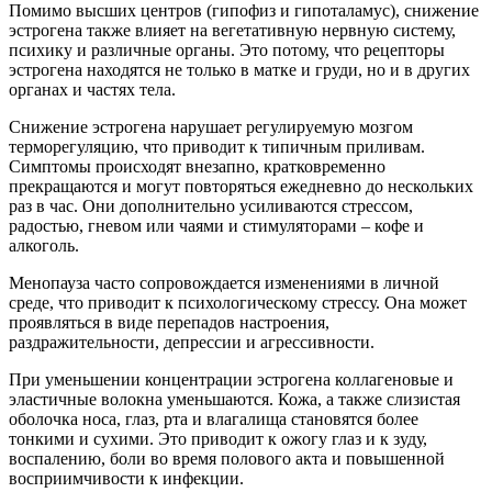
Помимо высших центров (гипофиз и гипоталамус), снижение
эстрогена также влияет на вегетативную нервную систему,
психику и различные органы. Это потому, что рецепторы
эстрогена находятся не только в матке и груди, но и в других
органах и частях тела.
Снижение эстрогена нарушает регулируемую мозгом
терморегуляцию, что приводит к типичным приливам.
Симптомы происходят внезапно, кратковременно
прекращаются и могут повторяться ежедневно до нескольких
раз в час. Они дополнительно усиливаются стрессом,
радостью, гневом или чаями и стимуляторами – кофе и
алкоголь.
Менопауза часто сопровождается изменениями в личной
среде, что приводит к психологическому стрессу. Она может
проявляться в виде перепадов настроения,
раздражительности, депрессии и агрессивности.
При уменьшении концентрации эстрогена коллагеновые и
эластичные волокна уменьшаются. Кожа, а также слизистая
оболочка носа, глаз, рта и влагалища становятся более
тонкими и сухими. Это приводит к ожогу глаз и к зуду,
воспалению, боли во время полового акта и повышенной
восприимчивости к инфекции.