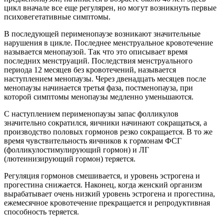
цикл вначале все еще регулярен, но могут возникнуть первые
психовегетативные симптомы.
В последующей перименопаузе возникают значительные
нарушения в цикле. Последнее менструальное кровотечение
называется менопаузой. Так что это описывает время
последних менструаций. Последствия менструального
периода 12 месяцев без кровотечений, называется
наступлением менопаузы. Через двенадцать месяцев после
менопаузы начинается третья фаза, постменопауза, при
которой симптомы менопаузы медленно уменьшаются.
С наступлением перименопаузы запас фолликулов
значительно сократился, яичники начинают сокращаться, а
производство половых гормонов резко сокращается. В то же
время чувствительность яичников к гормонам ФСГ
(фолликулостимулирующий гормон) и ЛГ
(лютеинизирующий гормон) теряется.
Регуляция гормонов смешивается, и уровень эстрогена и
прогестина снижается. Наконец, когда женский организм
вырабатывает очень низкий уровень эстрогена и прогестина,
ежемесячное кровотечение прекращается и репродуктивная
способность теряется.