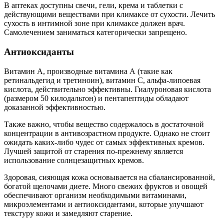
В аптеках доступны свечи, гели, крема и таблетки с
действующими веществами при климаксе от сухости. Лечить
сухость в интимной зоне при климаксе должен врач.
Самолечением заниматься категорически запрещено.
Антиоксиданты
Витамин А, производные витамина А (такие как
ретинальдегид и третиноин), витамин С, альфа-липоевая
кислота, действительно эффективны. Гиалуроновая кислота
(размером 50 килодальтон) и пентапептиды обладают
доказанной эффективностью.
Также важно, чтобы вещество содержалось в достаточной
концентрации в антивозрастном продукте. Однако не стоит
ожидать каких-либо чудес от самых эффективных кремов.
Лучшей защитой от старения по-прежнему является
использование солнцезащитных кремов.
Здоровая, сияющая кожа основывается на сбалансированной,
богатой щелочами диете. Много свежих фруктов и овощей
обеспечивают организм необходимыми витаминами,
микроэлементами и антиоксидантами, которые улучшают
текстуру кожи и замедляют старение.