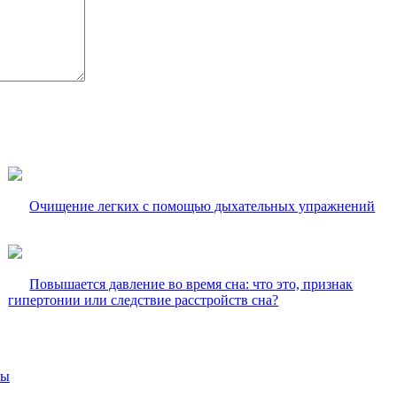
Очищение легких с помощью дыхательных упражнений
Повышается давление во время сна: что это, признак
гипертонии или следствие расстройств сна?
вы