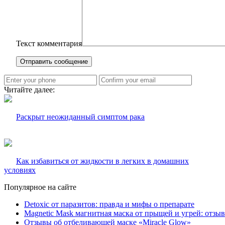
Текст комментария
Читайте далее:
Раскрыт неожиданный симптом рака
Как избавиться от жидкости в легких в домашних
условиях
Популярное на сайте
Detoxic от паразитов: правда и мифы о препарате
Magnetic Mask магнитная маска от прыщей и угрей: отзы
Отзывы об отбеливающей маске «Miracle Glow»