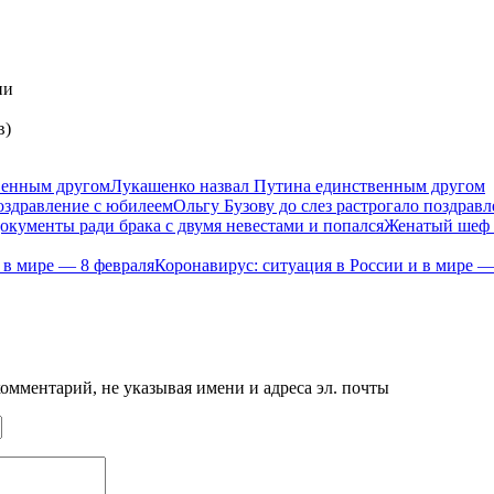
ии
в)
Лукашенко назвал Путина единственным другом
Ольгу Бузову до слез растрогало поздрав
Женатый шеф п
Коронавирус: ситуация в России и в мире —
мментарий, не указывая имени и адреса эл. почты