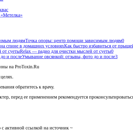
квас
 «Метелка»
Точка опоры: центр помощи зависимым людям
0
Как быстро избавиться от прыще
Relax — радио для очистки мыслей от суеты
0
Умывание овсянкой: отзывы, фото до и после
3
целях.
вания обратитесь к врачу.
тер, перед ее применением рекомендуется проконсультироваться
 с активной ссылкой на источник ~