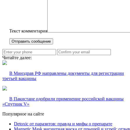
Текст комментария
Читайте далее:
В Минздрав РФ направлены документы для регистрации
третьей вакцины
В Пакистане одобрили применение российской вакцины
«Спутник V»
Популярное на сайте
Detoxic от паразитов: правда и мифы о препарате
Magnetic Mask магнитная маска от прыщей и угрей: отзы