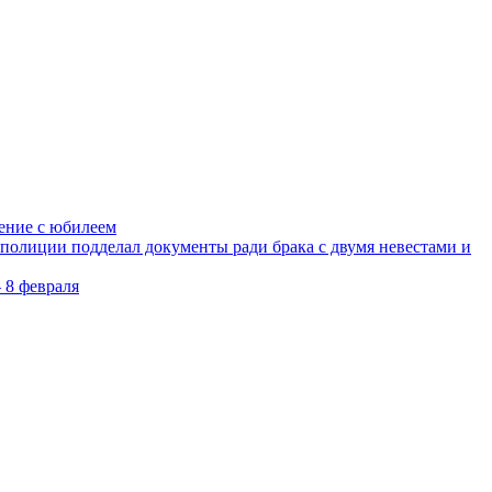
ление с юбилеем
олиции подделал документы ради брака с двумя невестами и
 8 февраля