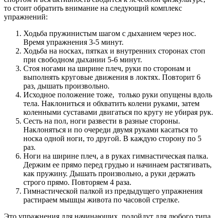
то стоит обратить внимание на следующий комплекс
упражнений:
Ходьба пружинистым шагом с дыханием через нос.
Время упражнения 3-5 минут.
Ходьба на носках, пятках и внутренних сторонах стоп
при свободном дыхании 5-6 минут.
Стоя ногами на ширине плеч, руки по сторонам и
выполнять круговые движения в локтях. Повторит 6
раз, дышать произвольно.
Исходное положение тоже, только руки опущены вдоль
тела. Наклониться и обхватить колени руками, затем
коленными суставами двигаться по кругу не убирая рук.
Сесть на пол, ноги развести в разные стороны.
Наклоняться и по очереди двумя руками касаться то
носка одной ноги, то другой. В каждую сторону по 5
раз.
Ноги на ширине плеч, а в руках гимнастическая палка.
Держим ее прямо перед грудью и начинаем растягивать,
как пружину. Дышать произвольно, а руки держать
строго прямо. Повторяем 4 раза.
Гимнастической палкой из предыдущего упражнения
растираем мышцы живота по часовой стрелке.
Это упражнения для начинающих, подойдут для любого типа