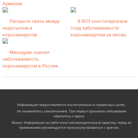
Армении
Раскрыта связь между
В ВОЗ констатировали
недосыпом и
спад заболеваемости
коронавирусом
коронавирусом за месяц
Минздрав оценил
заболеваемость
коронавирусом в России
Информация предоставляется исключительно в справочных целях.
Не занимайтесь самолечением. При первых признаках заболевания
обратитесь к врачу.
Важно: Информация на сайте носит рекомендательный характер, перед ее
применением рекомендуется проконсультироваться с врачом.