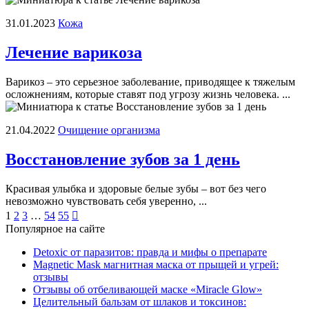
31.01.2023
Кожа
Лечение варикоза
Варикоз – это серьезное заболевание, приводящее к тяжелым
осложнениям, которые ставят под угрозу жизнь человека. ...
21.04.2022
Очищение организма
Восстановление зубов за 1 день
Красивая улыбка и здоровые белые зубы – вот без чего
невозможно чувствовать себя уверенно, ...
Пагинация
1
2
3
…
54
55

Популярное на сайте
записей
Detoxic от паразитов: правда и мифы о препарате
Magnetic Mask магнитная маска от прыщей и угрей:
отзывы
Отзывы об отбеливающей маске «Miracle Glow»
Целительный бальзам от шлаков и токсинов: