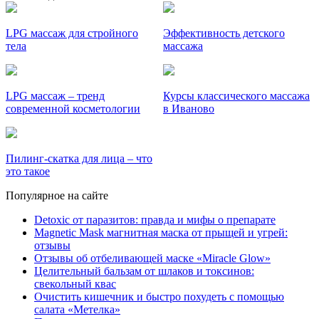
LPG массаж для стройного
Эффективность детского
тела
массажа
LPG массаж – тренд
Курсы классического массажа
современной косметологии
в Иваново
Пилинг-скатка для лица – что
это такое
Популярное на сайте
Detoxic от паразитов: правда и мифы о препарате
Magnetic Mask магнитная маска от прыщей и угрей:
отзывы
Отзывы об отбеливающей маске «Miracle Glow»
Целительный бальзам от шлаков и токсинов:
свекольный квас
Очистить кишечник и быстро похудеть с помощью
салата «Метелка»