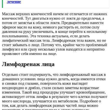
лечение
Массаж верхних конечностей ничем не отличается от нижних
конечностей. Тут двигаться нужно от локтя до предплечья, а
потом от запястья к области локтя. Предварительно нанести
эфирное масло на кожу, немного растереть ее, потом силу
давления на руку увеличивать, в конце перейти к несильному
похлопыванию. Эта техника актуальна, если делать
лимфатический массаж тела. Лимфодренаж тела важен, но не
стоит забывать о лице. Потому что, крайне часто проблемный
лимфоузел или сразу несколько узлов находятся и неприятно
проявляют себя именно на лице.
Лимфодренаж лица
Отдельно стоит подчеркнуть, что лимфодренажный массаж в
домашних условиях лица нужно делать, когда имеются отеки
и синяки под глазами, поверхность кожи выглядит
неоднородно и дрябло, стали сильно заметны возрастные
изменения. Такой вид процедуры улучшает кровообращение,
активизирует отток лимфы в результате чего клетки получают
много кислорода, улучшается их метаболизм. Подробнее о
том, как делать лимфодренаж разных частей лица можно
посмотреть в тематическом виде к этому материалу.