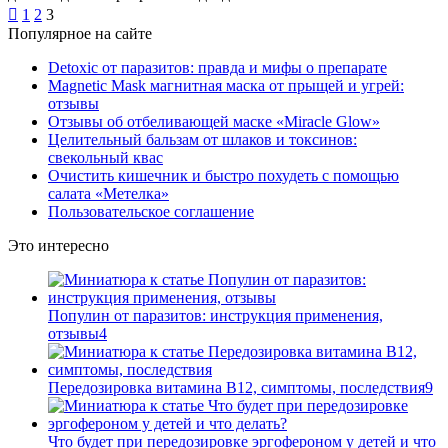
Пагинация

1
2
3
Популярное на сайте
записей
Detoxic от паразитов: правда и мифы о препарате
Magnetic Mask магнитная маска от прыщей и угрей:
отзывы
Отзывы об отбеливающей маске «Miracle Glow»
Целительный бальзам от шлаков и токсинов:
свекольный квас
Очистить кишечник и быстро похудеть с помощью
салата «Метелка»
Пользовательское соглашение
Это интересно
Популин от паразитов: инструкция применения,
отзывы
4
Передозировка витамина В12, симптомы, последствия
9
Что будет при передозировке эргофероном у детей и что