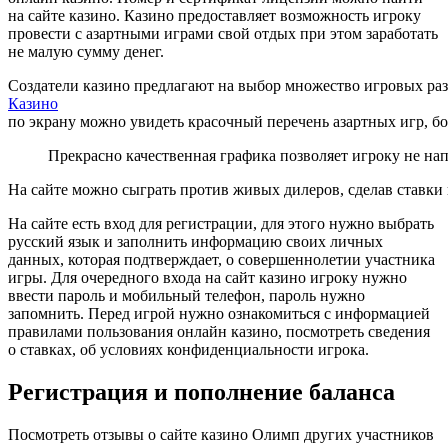
на сайте казино. Казино предоставляет возможность игроку
провести с азартными играми свой отдых при этом заработать
не малую сумму денег.
Создатели казино предлагают на выбор множество игровых раз
Казино
по экрану можно увидеть красочный перечень азартных игр, бо
Прекрасно качественная графика позволяет игроку не напр
На сайте можно сыграть против живых дилеров, сделав ставки н
На сайте есть вход для регистрации, для этого нужно выбрать
русский язык и заполнить информацию своих личных
данных, которая подтверждает, о совершеннолетии участника
игры. Для очередного входа на сайт казино игроку нужно
ввести пароль и мобильный телефон, пароль нужно
запомнить. Перед игрой нужно ознакомиться с информацией
правилами пользования онлайн казино, посмотреть сведения
о ставках, об условиях конфиденциальности игрока.
Регистрация и пополнение баланса
Посмотреть отзывы о сайте казино Олимп других участников