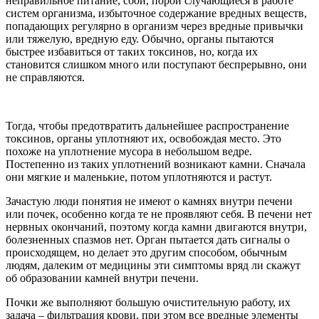
неправильное питание, сбои, порой случающиеся в работе
систем организма, избыточное содержание вредных веществ,
попадающих регулярно в организм через вредные привычки
или тяжелую, вредную еду. Обычно, органы пытаются
быстрее избавиться от таких токсинов, но, когда их
становится слишком много или поступают беспрерывно, они
не справляются.
Тогда, чтобы предотвратить дальнейшее распространение
токсинов, органы уплотняют их, освобождая место. Это
похоже на уплотнение мусора в небольшом ведре.
Постепенно из таких уплотнений возникают камни. Сначала
они мягкие и маленькие, потом уплотняются и растут.
Зачастую люди понятия не имеют о камнях внутри печени
или почек, особенно когда те не проявляют себя. В печени нет
нервных окончаний, поэтому когда камни двигаются внутри,
болезненных спазмов нет. Орган пытается дать сигналы о
происходящем, но делает это другим способом, обычным
людям, далеким от медицины эти симптомы вряд ли скажут
об образовании камней внутри печени.
Почки же выполняют большую очистительную работу, их
задача – фильтрация крови, при этом все вредные элементы