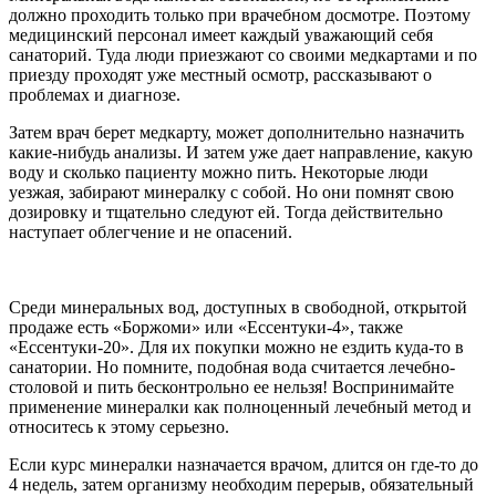
должно проходить только при врачебном досмотре. Поэтому
медицинский персонал имеет каждый уважающий себя
санаторий. Туда люди приезжают со своими медкартами и по
приезду проходят уже местный осмотр, рассказывают о
проблемах и диагнозе.
Затем врач берет медкарту, может дополнительно назначить
какие-нибудь анализы. И затем уже дает направление, какую
воду и сколько пациенту можно пить. Некоторые люди
уезжая, забирают минералку с собой. Но они помнят свою
дозировку и тщательно следуют ей. Тогда действительно
наступает облегчение и не опасений.
Среди минеральных вод, доступных в свободной, открытой
продаже есть «Боржоми» или «Ессентуки-4», также
«Ессентуки-20». Для их покупки можно не ездить куда-то в
санатории. Но помните, подобная вода считается лечебно-
столовой и пить бесконтрольно ее нельзя! Воспринимайте
применение минералки как полноценный лечебный метод и
относитесь к этому серьезно.
Если курс минералки назначается врачом, длится он где-то до
4 недель, затем организму необходим перерыв, обязательный