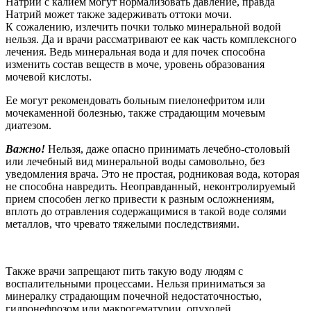
Натрий с калием могут нормализовать давление, правда
Натрий может также задерживать оттоки мочи.
К сожалению, излечить почки только минеральной водой
нельзя. Да и врачи рассматривают ее как часть комплексного
лечения. Ведь минеральная вода и для почек способна
изменить состав веществ в моче, уровень образования
мочевой кислоты.
Ее могут рекомендовать больным пиелонефритом или
мочекаменной болезнью, также страдающим мочевым
диатезом.
Важно!
Нельзя, даже опасно принимать лечебно-столовый
или лечебный вид минеральной воды самовольно, без
уведомления врача. Это не простая, родниковая вода, которая
не способна навредить. Неоправданный, неконтролируемый
прием способен легко привести к разным осложнениям,
вплоть до отравления содержащимися в такой воде солями
металлов, что чревато тяжелыми последствиями.
Также врачи запрещают пить такую воду людям с
воспалительными процессами. Нельзя приниматься за
минералку страдающим почечной недостаточностью,
гидронефрозом или макрогематурии, опухолей.