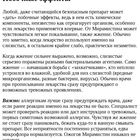
Любой, даже считающийся безопасным препарат может
«дать» побочные эффекты, ведь в нем есть химические
компоненты, неизвестно как отреагирует организм, особенно
если лекарство применяется впервые. От Мирамистина может
чувствоваться легкое покалывание, также жжение. Обычно
это заметно, когда лекарство используют именно на
слизистых, в остальном крайне слабо, практически незаметно.
Когда жжение сильнее выражено, возможно, слизистые
серьезно поражены разными бактериальными агентами. Само
жжение — начавшаяся борьба с «захватчиками», кто неплохо
устроился во влажной, удобной для них слизистой (вредные
микроорганизмы, разные бактерии, вирусы). Обычно врачи
при прописывании лекарства сразу предупреждают о
возможных тревожных проявлениях.
Важно:
аллергикам лучше сразу предупреждать врача, даже
если ранее реакции именно на лекарства не было. Специалист
может проверить реакцию или даст инструкции о тревожных,
первых симптомах возможной аллергии. Чувствуя же жжение
не стоит сразу паниковать, бежать куда-то в ванную смывать
препарат. Все неприятности постепенно устраняться, едва
микрофлора нормализуется. Ожогов Мирамистин никаких не
оставит.