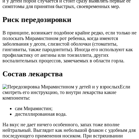
и у детей порой случается и стоит сразу выявлять первые ее
симптомы для принятия быстрых, своевременных мер.
Риск передозировки
В принципе, возникает подобное крайне редко, если только не
полоскать Мирамистином рот ребенка, когда имеются
заболевания у десен, слизистой оболочки (стоматиты,
гингивиты, также пародонтиты). Иногда его используют как
профилактику от ангины или тонзиллита, других
воспалительных процессов, замечаемых в области горла.
Состав лекарства
Если
смотреть его инструкцию, то внутри лекарства какие
компоненты:
сам Мирамистин;
дистиллированная вода.
На вкус не дает ничего особенного, запах тоже вполне
нейтральный. Выглядит как небольшой флакон с удобным для
последующего применения носиком. При встряхивании