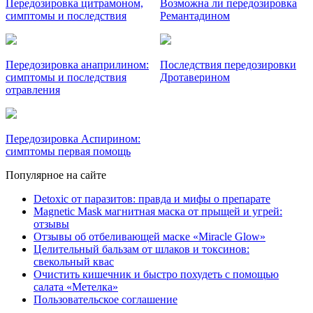
Передозировка цитрамоном,
Возможна ли передозировка
симптомы и последствия
Ремантадином
Передозировка анаприлином:
Последствия передозировки
симптомы и последствия
Дротаверином
отравления
Передозировка Аспирином:
симптомы первая помощь
Популярное на сайте
Detoxic от паразитов: правда и мифы о препарате
Magnetic Mask магнитная маска от прыщей и угрей:
отзывы
Отзывы об отбеливающей маске «Miracle Glow»
Целительный бальзам от шлаков и токсинов:
свекольный квас
Очистить кишечник и быстро похудеть с помощью
салата «Метелка»
Пользовательское соглашение