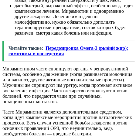
языка, также внутренней поверхности у щек, неба.
дает быстрый, выраженный эффект, особенно когда идет
комплексное лечение, Мирамистин и одновременно
другие лекарства. Лечение им отдельно
малоэффективно, нужно обязательно дополнять
терапию другими препаратами, состав которых будет
различен, смотря какая болезнь или инфекция.
Читайте также:
Передозировка Омега-3 (рыбий жир):
симптомы и последствия
Мирамистином часто спринцуют органы у репродуктивной
системы, особенно для женщин (когда развивается молочница
или вагиноз, другие активные воспалительные процессы).
Мужчины же спринцуют им уретру, когда протекает активное
воспаление, инфекция. Часто лекарство используют против
болезней, что передаются чаще при случайных,
незащищенных контактов.
Часто Мирамистин является дополнительным средством,
когда идут комплексные мероприятия против патологических
процессов. Есть случаи успешной борьбы лекарства против
основных проявлений ОРЗ, что неудивительно, ведь
возбудители болезни — вредные бактерии.