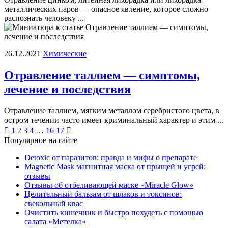
металлических паров — опасное явление, которое сложно
распознать человеку ...
26.12.2021
Химические
Отравление таллием — симптомы,
лечение и последствия
Отравление таллием, мягким металлом серебристого цвета, в
остром течении часто имеет криминальный характер и этим ...
Пагинация

1
2
3
4
…
16
17

Популярное на сайте
записей
Detoxic от паразитов: правда и мифы о препарате
Magnetic Mask магнитная маска от прыщей и угрей:
отзывы
Отзывы об отбеливающей маске «Miracle Glow»
Целительный бальзам от шлаков и токсинов:
свекольный квас
Очистить кишечник и быстро похудеть с помощью
салата «Метелка»