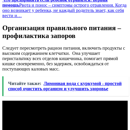
помощь
Рвота и понос – симптомы острого отравления. Когда
оно возникает у ребенка, не каждый родитель знает, как себя
вести и…
Организация правильного питания –
профилактика запоров
Следует пересмотреть рацион питания, включить продукты с
высоким содержанием клетчатки. Она улучшает
перистальтику всех отделов кишечника, помогает прямой
кишке своевременно, без задержек, освобождаться от
поступающих каловых масс.
Читайте также:
Лимонная вода с куркумой - простой
способ очистить организм и улучшить здоровье