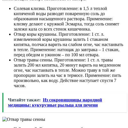
Солевая клизма. Приготовление: в 1,5 л теплой
кипяченой воды разводят поваренную соль до
образования насыщенного раствора. Применение:
клизму делают с кружкой Эсмарха, тогда соль снимет
залежи кала со всех стенок кишечника.
Отвар коры крушины. Приготовление: 1 ст. л.
измельченной коры крушины залить 1 стаканом
кипятка, полчаса варить на слабом огне, час настаивать
в тепле. Применение: натощак до завтрака – 1 стакан,
перед обедом и ужином – по 100 мл отвара.
Отвар травы сенны. Приготовление: 1 ст. л. травы
залить 200 мл кипятка, 20 минут варить на медленном
огне, час настаивать в тепле. Можно траву в той же
пропорции залить на час в термосе. Применение: пить
произвольно, как воду. Действие наступает спустя 7
часов.
Читайте также:
Из сокровищницы народной
медицины: кукурузные рыльца для печени