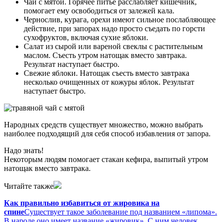
Чай с мятой. Горячее питье расслабляет кишечник,
помогает ему освободиться от залежей кала.
Чернослив, курага, орехи имеют сильное послабляющее
действие, при запорах надо просто съедать по горсти
сухофруктов, включая сухие яблоки.
Салат из сырой или вареной свеклы с растительным
маслом. Съесть утром натощак вместо завтрака.
Результат наступает быстро.
Свежие яблоки. Натощак съесть вместо завтрака
несколько очищенных от кожуры яблок. Результат
наступает быстро.
Народных средств существует множество, можно выбрать
наиболее подходящий для себя способ избавления от запора.
Надо знать!
Некоторым людям помогает стакан кефира, выпитый утром
натощак вместо завтрака.
Читайте также
Как правильно избавиться от жировика на
спине
Существует такое заболевание под названием «липома».
В народе оно имеет название «жировик». С ним человек