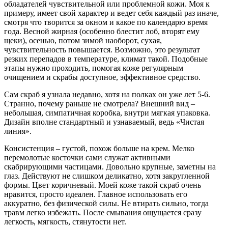
обладателей чувствительной или проблемной кожи. Моя к
примеру, имеет свой характер и ведет себя каждый раз иначе,
смотря что творится за окном и какое по календарю время
года. Весной жирная (особенно блестит лоб, вторят ему
щеки), осенью, потом зимой наоборот, сухая,
чувствительность повышается. Возможно, это результат
резких перепадов в температуре, климат такой. Подобные
этапы нужно проходить, помогая коже регулярным
очищением и скрабы доступное, эффективное средство.
Сам скраб я узнала недавно, хотя на полках он уже лет 5-6.
Странно, почему раньше не смотрела? Внешний вид –
небольшая, симпатичная коробка, внутри мягкая упаковка.
Дизайн вполне стандартный и узнаваемый, ведь «Чистая
линия».
Консистенция – густой, похож больше на крем. Мелко
перемолотые косточки сами служат активными
скабрирующими частицами. Довольно крупные, заметны на
глаз. Действуют не слишком деликатно, хотя закругленной
формы. Цвет коричневый. Моей коже такой скраб очень
нравится, просто идеален. Главное использовать его
аккуратно, без физической силы. Не втирать сильно, тогда
травм легко избежать. После смывания ощущается сразу
легкость, мягкость, стянутости нет.