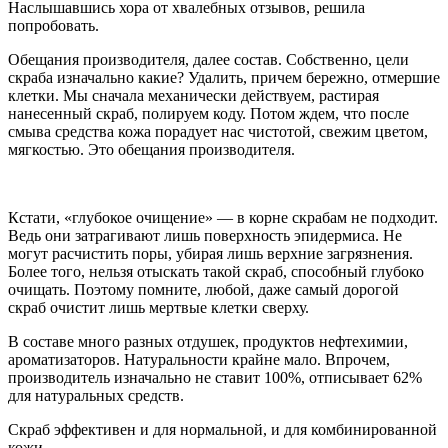
Наслышавшись хора от хвалебных отзывов, решила
попробовать.
Обещания производителя, далее состав. Собственно, цели
скраба изначально какие? Удалить, причем бережно, отмершие
клетки. Мы сначала механически действуем, растирая
нанесенный скраб, полируем коду. Потом ждем, что после
смыва средства кожа порадует нас чистотой, свежим цветом,
мягкостью. Это обещания производителя.
Кстати, «глубокое очищение» — в корне скрабам не подходит.
Ведь они затрагивают лишь поверхность эпидермиса. Не
могут расчистить поры, убирая лишь верхние загрязнения.
Более того, нельзя отыскать такой скраб, способный глубоко
очищать. Поэтому помните, любой, даже самый дорогой
скраб очистит лишь мертвые клетки сверху.
В составе много разных отдушек, продуктов нефтехимии,
ароматизаторов. Натуральности крайне мало. Впрочем,
производитель изначально не ставит 100%, отписывает 62%
для натуральных средств.
Скраб эффективен и для нормальной, и для комбинированной
кожи.