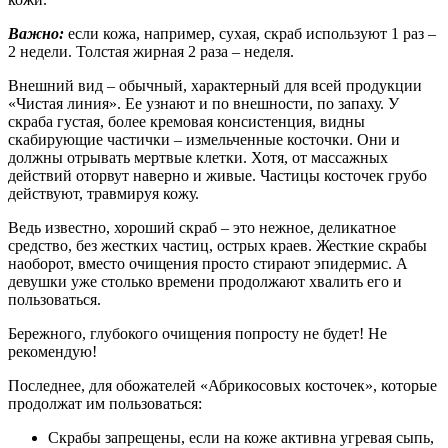
Важно:
если кожа, например, сухая, скраб используют 1 раз –
2 недели. Толстая жирная 2 раза – неделя.
Внешний вид – обычный, характерный для всей продукции
«Чистая линия». Ее узнают и по внешности, по запаху. У
скраба густая, более кремовая консистенция, видны
скабирующие частички – измельченные косточки. Они и
должны отрывать мертвые клетки. Хотя, от массажных
действий оторвут наверно и живые. Частицы косточек грубо
действуют, травмируя кожу.
Ведь известно, хороший скраб – это нежное, деликатное
средство, без жестких частиц, острых краев. Жесткие скрабы
наоборот, вместо очищения просто стирают эпидермис. А
девушки уже столько времени продолжают хвалить его и
пользоваться.
Бережного, глубокого очищения попросту не будет! Не
рекомендую!
Последнее, для обожателей «Абрикосовых косточек», которые
продолжат им пользоваться:
Скрабы запрещены, если на коже активна угревая сыпь,