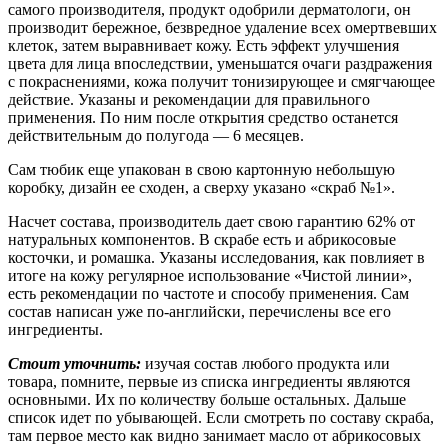
самого производителя, продукт одобрили дерматологи, он
производит бережное, безвредное удаление всех омертвевших
клеток, затем выравнивает кожу. Есть эффект улучшения
цвета для лица впоследствии, уменьшатся очаги раздражения
с покраснениями, кожа получит тонизирующее и смягчающее
действие. Указаны и рекомендации для правильного
применения. По ним после открытия средство останется
действительным до полугода — 6 месяцев.
Сам тюбик еще упакован в свою картонную небольшую
коробку, дизайн ее сходен, а сверху указано «скраб №1».
Насчет состава, производитель дает свою гарантию 62% от
натуральных компонентов. В скрабе есть и абрикосовые
косточки, и ромашка. Указаны исследования, как повлияет в
итоге на кожу регулярное использование «Чистой линии»,
есть рекомендации по частоте и способу применения. Сам
состав написан уже по-английски, перечислены все его
ингредиенты.
Стоит уточнить:
изучая состав любого продукта или
товара, помните, первые из списка ингредиенты являются
основными. Их по количеству больше остальных. Дальше
список идет по убывающей. Если смотреть по составу скраба,
там первое место как видно занимает масло от абрикосовых