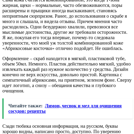
жирная, щеки – нормальные, часто обезвоживаются, поры
расширены и прыщики иногда выскакивают, становясь
неприятным сюрпризом. Ранее, до использования о скрабе я
много и слышала, и видела отзывы. Причем мнения часто
расходились. Одни безудержно хвалили, превознося все
мыслимые достоинства, другие же требовали осторожности.
Я же, покупая его тогда впервые, почему-то следовала
уверенности, что моей уж толстой комбинированной коже
«Абрикосовые косточки» отлично подойдет. Не ошиблась.
Оформление – скраб находится в мягкой, пластиковой тубе,
объем 50мл. Немного. Пластик действительно мягкий, удобно
извлекать каждый раз нужное количество у средства. Дизайн
конечно не верх искусства, довольно простой. Картинка с
симпатичный абрикосами, на приятном, зеленом фоне. Сверху
идет логотип, а снизу – обещания качества и глубокого
очищения.
Читайте также:
Лимон, чеснок и мед для очищения
сосудов: рецепты
Сзади тюбика основная информация, на русском, буквы
хорошо видны, написано просто, доступно. По уверению