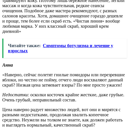
травмируют кожу. Поэтому лишь бережное нанесение, легкий
массаж и когда кожа чувствительная, редкие сеансы
очищения. Подобное даже мастера рекомендуют, с разных
салонов красоты. Хотя, домашнее очищение гораздо дешевле
и проще, тем более если скраб есть. «Чистая линия» вообще
любимая марка. У них классный скраб, хороший крем
дневной»
Читайте также:
Симптомы ботулизма и лечение у
взрослых
Анна
«Наверно, сейчас полетят гнилые помидоры или перезревшие
яблоки, но честно не пойму, отчего люди восхваляют данный
скраб? Низкая цена затмевает взоры? По мне просто ужасен!
Недостатки:
осколки косточек крайне жесткие, даже грубые.
Очень грубый, неправильный состав.
Цена наверно радует множество людей, вот они и мирятся с
разными недостатками, продолжая хвалить копеечное
средство. Неужели вы толком не знаете, как должен работать
и выглядеть нормальный, качественный скраб?