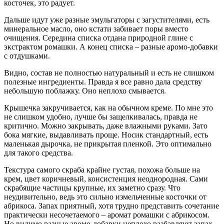
косточек, это радует.
Дальше идут уже разные эмульгаторы с загустителями, есть
минеральное масло, оно кстати забивает
поры вместо
очищения. Середина списка отдана природной глине с
экстрактом ромашки. А конец списка – разные аромо-добавки
с отдушками.
Видно, состав не полностью натуральный и есть не слишком
полезные ингредиенты. Правда я все равно дала средству
небольшую поблажку. Оно неплохо смывается.
Крышечка закручивается, как на обычном креме. По мне это
не слишком удобно, лучше бы защелкивалась, правда не
критично. Можно закрывать, даже влажными руками. Зато
бока мягкие, выдавливать проще. Носик стандартный, есть
маленькая дырочка, не прикрытая пленкой. Это оптимально
для такого средства.
Текстура самого скраба крайне густая, похожа больше на
крем, цвет коричневый, консистенция неоднородная. Сами
скрабящие частицы крупные, их заметно сразу. Что
неудивительно, ведь это сильно измельченные косточки от
абрикоса. Запах приятный, хотя трудно представить сочетание
практически несочетаемого – аромат ромашки с абрикосом.
Но видимо разные аромо-добавки неплохо разбавляют запах.