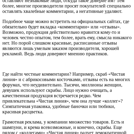
оставляют незнакомые люди, откуда такое доверие им? Тем
более, многие производители просят покупателей специально
оставлять хвалебные комментарии, а негативные удаляют.
Подобное чаще можно встретить на официальных сайтах, где
обязательно будет вкладка «комментарии» или «отзывы».
Возможно, продукция действительно нравится кому-то и
человек честно опытом, тем более, врать ему, смысла никакого
нет. Но порой слишком красивые, расписанные отзывы
являются лишь умелым заказом производителя, хорошей
рекламой. Ведь люди доверяют мнению практиков.
Где найти честные комментарии? Например, скраб «Чистая
линия» и с абрикосовыми косточками, отзывы есть на многих
форумах, что неудивительно. Тысячи, миллионы женщин,
девушек используют скрабы. Лицо нужно очищать, а
качественная продукция встречается редко. Чем
привлекательна «Чистая линия», чем она лучше «коллег»?
Симпатичная упаковка, удобные баночки или тюбики,
красивая расцветка.
Грамотная реклама, у компании множество товаров. Есть и
шампуни, и крема всевозможные, и конечно, скрабы. Еще
рядом с «коллегами» «Чистая линия» радует демократичной