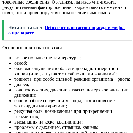
токсичные соединения. Организм, пытаясь уничтожить
разрушительный фактор, начинает вырабатывать иммунный
ответ, что и провоцирует возникновение симптомов.
Читайте также:
Detoxic от паразитов: правда и мифы
о препарате
Основные признаки инвазии:
резкое повышение температуры;
озноб;
болевые ощущения в области двенадцатипёрстной
кишки (иногда путают с печёночными коликами);
тошнота, при особо сильной реакции организма – рвота;
диарея;
головокружения, двоение в глазах, потеря координации
движений;
сбои в работе сердечной мышцы, возникновение
тахикардии или аритмии;
режущая боль, возникающая при прикреплении
гельминтов;
высыпания на коже, крапивница;
проблемы с дыханием, отдышка, кашель;
нарушение пищевых предпочтений, желание поглощать