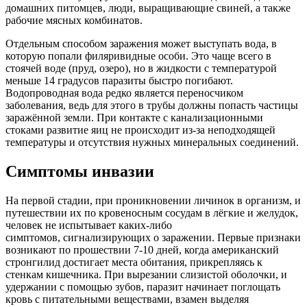
домашних питомцев, люди, выращивающие свиней, а также
рабочие мясных комбинатов.
Отдельным способом заражения может выступать вода, в
которую попали филяривидные особи. Это чаще всего в
стоячей воде (пруд, озеро), но в жидкости с температурой
меньше 14 градусов паразиты быстро погибают.
Водопроводная вода редко является переносчиком
заболевания, ведь для этого в трубы должны попасть частицы
заражённой земли. При контакте с канализационными
стоками развитие яиц не происходит из-за неподходящей
температуры и отсутствия нужных минеральных соединений.
Симптомы инвазии
На первой стадии, при проникновении личинок в организм, и
путешествии их по кровеносным сосудам в лёгкие и желудок,
человек не испытывает каких-либо
симптомов, сигнализирующих о заражении. Первые признаки
возникают по прошествии 7-10 дней, когда американский
стронгилид достигает места обитания, прикрепляясь к
стенкам кишечника. При вырезании слизистой оболочки, и
удержании с помощью зубов, паразит начинает поглощать
кровь с питательными веществами, взамен выделяя