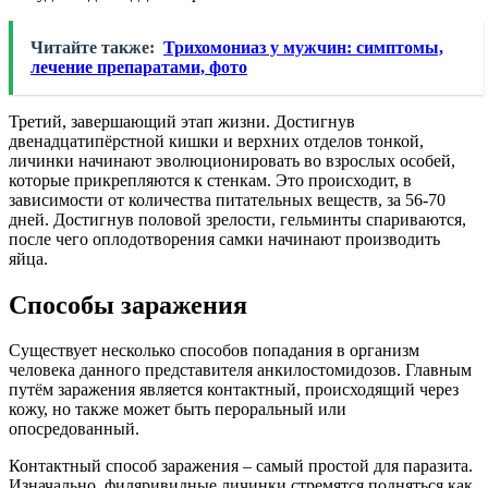
Читайте также:
Трихомониаз у мужчин: симптомы,
лечение препаратами, фото
Третий, завершающий этап жизни. Достигнув
двенадцатипёрстной кишки и верхних отделов тонкой,
личинки начинают эволюционировать во взрослых особей,
которые прикрепляются к стенкам. Это происходит, в
зависимости от количества питательных веществ, за 56-70
дней. Достигнув половой зрелости, гельминты спариваются,
после чего оплодотворения самки начинают производить
яйца.
Способы заражения
Существует несколько способов попадания в организм
человека данного представителя анкилостомидозов. Главным
путём заражения является контактный, происходящий через
кожу, но также может быть пероральный или
опосредованный.
Контактный способ заражения – самый простой для паразита.
Изначально, филяривидные личинки стремятся подняться как