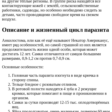
на другие тёплые регионы. В группе риска находятся все
контактирующие кожей с землёй, сельскохозяйственные
работники, садоводы, но особенно необходимо следить за
детьми, часто проводящими свободное время на свежем
воздухе.
Описание и жизненный цикл паразита
Анкилостома, или как её ещё называют Некатор Американус,
имеет ряд особенностей, но самой страшной из них является
продолжительность жизни одной особи, которая может
достигать 12 лет. Самки отличаются от самцов большими
размерами, 0,9-1,2 см против 0,7-0,9 см.
Основные особенности:
Головная часть паразита изогнута в виде крючка в
сторону спины.
Тельце бледное с розоватым отливом.
В ротовой полости находятся 4 зуба и 2 режущие
кромки, которые помогают в пище и проникновении в
организм.
Самки за сутки производят 12-15 тыс. оплодотворённых
яиц.
Яйца продолговатые, очень маленькие, размером 60 мкм