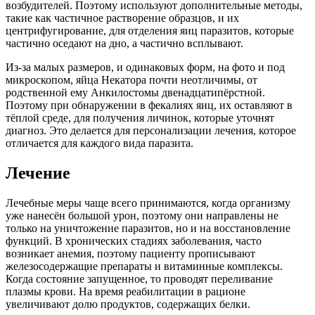
возбудителей. Поэтому используют дополнительные методы,
такие как частичное растворение образцов, и их
центрифугирование, для отделения яиц паразитов, которые
частично оседают на дно, а частично всплывают.
Из-за малых размеров, и одинаковых форм, на фото и под
микроскопом, яйца Некатора почти неотличимы, от
родственной ему Анкилостомы двенадцатипёрстной.
Поэтому при обнаружении в фекалиях яиц, их оставляют в
тёплой среде, для получения личинок, которые уточнят
диагноз. Это делается для персонализации лечения, которое
отличается для каждого вида паразита.
Лечение
Лечебные меры чаще всего принимаются, когда организму
уже нанесён большой урон, поэтому они направлены не
только на уничтожение паразитов, но и на восстановление
функций. В хронических стадиях заболевания, часто
возникает анемия, поэтому пациенту прописывают
железосодержащие препараты и витаминные комплексы.
Когда состояние запущенное, то проводят переливание
плазмы крови. На время реабилитации в рационе
увеличивают долю продуктов, содержащих белки.