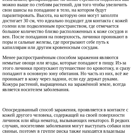
можно выше по стеблям растений, для того чтобы увеличить
свои шансы на попадание в тело, на котором будут
паразитировать. Высота, на которую они могут заползти
достигает 30 см, что идеально подходит для контакта с кожей
голени или подколенным пространством, где отмечается
большое количество близко расположенных к коже сосудов и
вен. После попадания на поверхность, личинки проникают в
поры и сальные железы, где прогрызают себе путь к
капиллярам или другим кровеносным сосудам.
Менее распространённым способом заражения являются
немытые овощи или ягоды, которые попадают в пищу. Из-за
этого личинки пропускают путешествие по кровотоку, и сразу
попадают в основную зону обитания. Но часть из них, всё же
проникает в кожу через ладони, если еду держат руками.
Кожура растений, выращенных на заражённой земле, всегда
является носителем заболевания.
Опосредованный способ заражения, проявляется в контакте с
кожей другого человека, содержащей на своей поверхности
личинок или яйца нематод, вызывающих некатороз. В редких
случаях, носителями заболевания могут выступать собаки или
свиньи, поэтому в группе риска также находятся владельцы