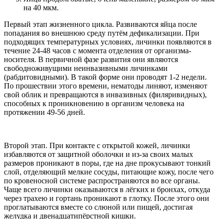
на 40 мкм.
Первый этап жизненного цикла. Развиваются яйца после
попадания во внешнюю среду путём дефикализации. При
подходящих температурных условиях, личинки появляются в
течение 24-48 часов с момента отделения от организма-
носителя. В первичной фазе развития они являются
свободноживущими неинвазивными личинками
(рабдитовидными). В такой форме они проводят 1-2 недели.
По прошествии этого времени, нематоды линяют, изменяют
свой облик и превращаются в инвазивных (филяривидных),
способных к проникновению в организм человека на
протяжении 49-56 дней.
Второй этап. При контакте с открытой кожей, личинки
избавляются от защитной оболочки и из-за своих малых
размеров проникают в поры, где на дне прокусывают тонкий
слой, отделяющий мелкие сосуды, питающие кожу, после чего
по кровеносной системе распространяются во все органы.
Чаще всего личинки оказываются в лёгких и бронхах, откуда
через трахею и гортань проникают в глотку. После этого они
проглатываются вместе со слюной или пищей, достигая
желудка и двенадцатипёрстной кишки.