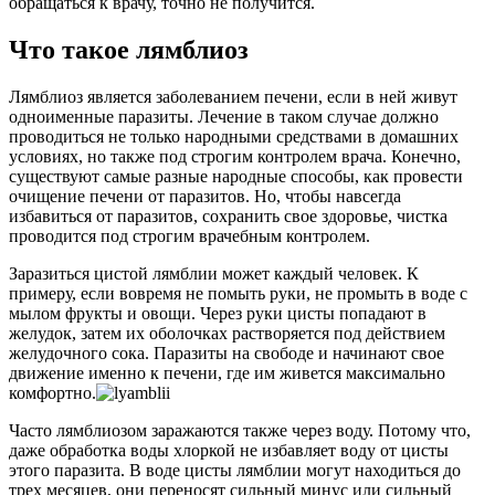
обращаться к врачу, точно не получится.
Что такое лямблиоз
Лямблиоз является заболеванием печени, если в ней живут
одноименные паразиты. Лечение в таком случае должно
проводиться не только народными средствами в домашних
условиях, но также под строгим контролем врача. Конечно,
существуют самые разные народные способы, как провести
очищение печени от паразитов. Но, чтобы навсегда
избавиться от паразитов, сохранить свое здоровье, чистка
проводится под строгим врачебным контролем.
Заразиться цистой лямблии может каждый человек. К
примеру, если вовремя не помыть руки, не промыть в воде с
мылом фрукты и овощи. Через руки цисты попадают в
желудок, затем их оболочках растворяется под действием
желудочного сока. Паразиты на свободе и начинают свое
движение именно к печени, где им живется максимально
комфортно.
Часто лямблиозом заражаются также через воду. Потому что,
даже обработка воды хлоркой не избавляет воду от цисты
этого паразита. В воде цисты лямблии могут находиться до
трех месяцев, они переносят сильный минус или сильный