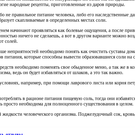
ногие народные рецепты, приготовленные из даров природы.
о не правильное питание человека, либо его наследственные да
образует скапливаемые в определенных местах соли.
менем начинают проявляться как болевые ощущения, а после прив
енностью ничего не сделаешь, а вот в другом варианте можно во
от солей.
ыше неприятностей необходимо понять как очистить суставы дома
в питания, которые способны вывести образовавшиеся соли на с
редств необходимо поменять свое обыденное меню, а так же в к
ма, ведь он будет избавляться от шлаков, а это так важно.
условиях, например, при помощи лаврового листа или корня пет
потреблять в рационе питания пищевую соль, тогда они избавятс
оль просто необходима для полноценного существования в целом.
й жидкости человеческого организма. Поджелудочный сок, кровь,
на, отзывы