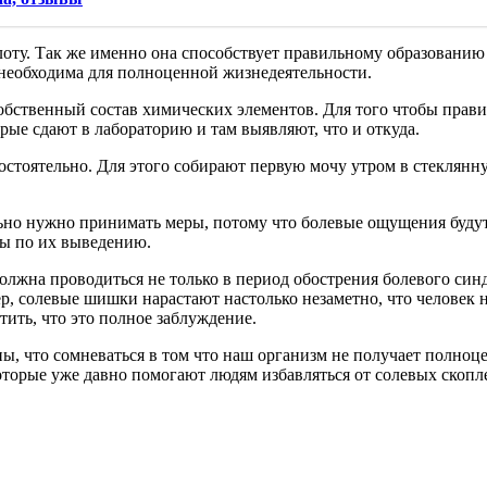
ту. Так же именно она способствует правильному образованию 
а необходима для полноценной жизнедеятельности.
обственный состав химических элементов. Для того чтобы правил
ые сдают в лабораторию и там выявляют, что и откуда.
тоятельно. Для этого собирают первую мочу утром в стеклянную 
но нужно принимать меры, потому что болевые ощущения будут с
ры по их выведению.
лжна проводиться не только в период обострения болевого синд
р, солевые шишки нарастают настолько незаметно, что человек н
тить, что это полное заблуждение.
ны, что сомневаться в том что наш организм не получает полно
торые уже давно помогают людям избавляться от солевых скопл