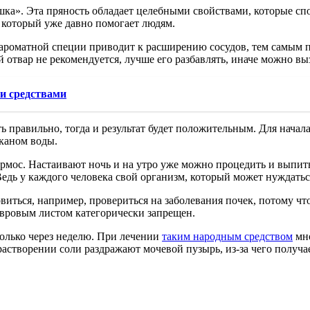
шка». Эта пряность обладает целебными свойствами, которые сп
 который уже давно помогает людям.
 ароматной специи приводит к расширению сосудов, тем самым п
отвар не рекомендуется, лучше его разбавлять, иначе можно вы
и средствами
правильно, тогда и результат будет положительным. Для начала
аканом воды.
ермос. Настаивают ночь и на утро уже можно процедить и выпит
Ведь у каждого человека свой организм, который может нуждатьс
виться, например, провериться на заболевания почек, потому чт
авровым листом категорически запрещен.
только через неделю. При лечении
таким народным средством
мно
растворении соли раздражают мочевой пузырь, из-за чего получае