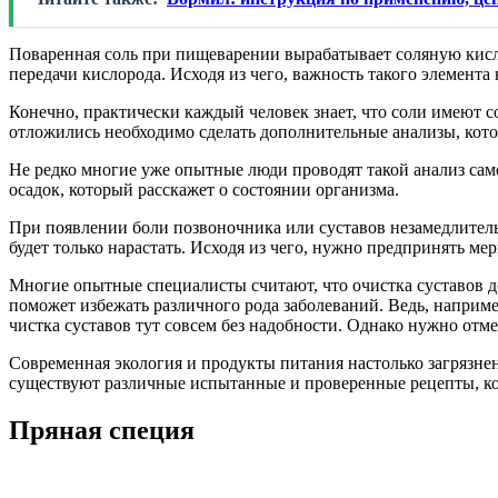
Поваренная соль при пищеварении вырабатывает соляную кисло
передачи кислорода. Исходя из чего, важность такого элемент
Конечно, практически каждый человек знает, что соли имеют с
отложились необходимо сделать дополнительные анализы, котор
Не редко многие уже опытные люди проводят такой анализ самос
осадок, который расскажет о состоянии организма.
При появлении боли позвоночника или суставов незамедлитель
будет только нарастать. Исходя из чего, нужно предпринять ме
Многие опытные специалисты считают, что очистка суставов до
поможет избежать различного рода заболеваний. Ведь, наприме
чистка суставов тут совсем без надобности. Однако нужно отме
Современная экология и продукты питания настолько загрязне
существуют различные испытанные и проверенные рецепты, ко
Пряная специя