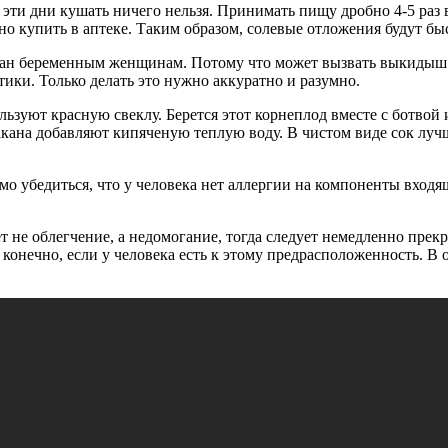
ти дни кушать ничего нельзя. Принимать пищу дробно 4-5 раз в 
но купить в аптеке. Таким образом, солевые отложения будут бы
зан беременным женщинам. Потому что может вызвать выкидыш.
ики. Только делать это нужно аккуратно и разумно.
льзуют красную свеклу. Берется этот корнеплод вместе с ботвой
акана добавляют кипяченую теплую воду. В чистом виде сок лучш
о убедиться, что у человека нет аллергии на компоненты входящ
ет не облегчение, а недомогание, тогда следует немедленно прек
, конечно, если у человека есть к этому предрасположенность. 