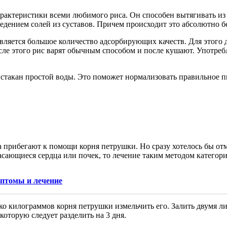
рактеристики всеми любимого риса. Он способен вытягивать и
едением солей из суставов. Причем происходит это абсолютно б
вляется большое количество адсорбирующих качеств. Для этого д
сле этого рис варят обычным способом и после кушают. Употреб
ь стакан простой воды. Это поможет нормализовать правильное 
а прибегают к помощи корня петрушки. Но сразу хотелось бы отм
касающиеся сердца или почек, то лечение таким методом категори
мптомы и лечение
ко килограммов корня петрушки измельчить его. Залить двумя ли
которую следует разделить на 3 дня.