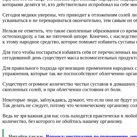
которыми делятся те, кто действительно испробовал на себе м
Сегодня медики уверены, что приводит к отложениям солей либ
усваиваться и не перевариваться окончательно, тем самым он 
Нельзя не отметить, что такие скопленные образования со вре
остеохондрозу, а так же пяточной шпоре. Конечно, с наследств
к этому народное средство, которое поможет избавить суставы 
Для того чтобы постараться избавить себя от перечисленных в
сегодняшний день существует масса вспомогательных продукто
Для правильного подхода организации применения народных с
упражнения, которые так же поспособствуют облегчению организ
Существует огромное количество чистки суставов в домашних 
скопленных солей, и при облегчении состояния от боли.
Некоторые люди, заблуждаясь, думают, что если они не будут у
Так делать не следует, потому что человеческому организму с
Ведь не зря важная для нас соль находится практически в любо
количество, без которого не обойтись нашему организму.
Читайте также:
Вормил: инструкция по применению, це