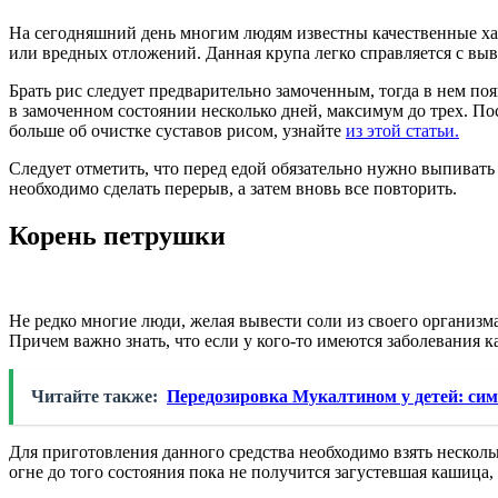
На сегодняшний день многим людям известны качественные ха
или вредных отложений. Данная крупа легко справляется с выв
Брать рис следует предварительно замоченным, тогда в нем поя
в замоченном состоянии несколько дней, максимум до трех. По
больше об очистке суставов рисом, узнайте
из этой статьи.
Следует отметить, что перед едой обязательно нужно выпиват
необходимо сделать перерыв, а затем вновь все повторить.
Корень петрушки
Не редко многие люди, желая вывести соли из своего организм
Причем важно знать, что если у кого-то имеются заболевания 
Читайте также:
Передозировка Мукалтином у детей: си
Для приготовления данного средства необходимо взять несколь
огне до того состояния пока не получится загустевшая кашица, 