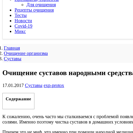
Для очищения
Рецепты очищения
Тесты
Новости
Covid-19
Микс
Главная
Очищение организма
Суставы
Очищение суставов народными средств
17.01.2017
Суставы
exp-protox
Содержание
К сожалению, очень часто мы сталкиваемся с проблемой появлен
солями.
Именно поэтому чистка суставов в домашних условиях
Причем это не миф, что именно при помощи народной медицин