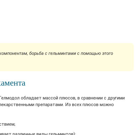
компонентам, борьба с гельминтами с помощью этого
камента
Гелмодол обладает массой плюсов, в сравнении с другими
лекарственными препаратами. Из всех плюсов можно
ствием;
вает различные виды гельминтов);