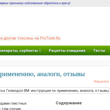
рвых признаках заболевания обратитесь к врачу!
репараты, сорбенты
Рецепты очищения
Тесты
рименению, аналоги, отзывы
exp-protox
Содержание
идами глистных
 том случае,