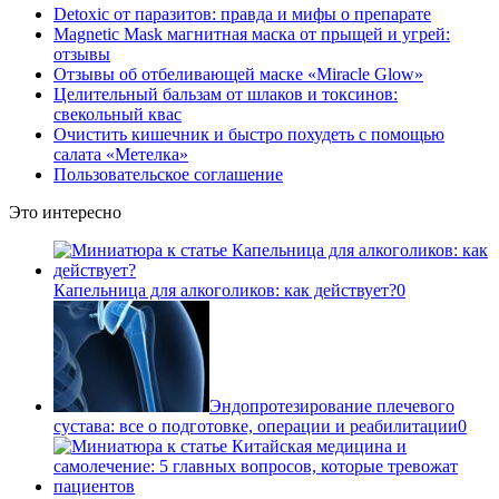
Detoxic от паразитов: правда и мифы о препарате
Magnetic Mask магнитная маска от прыщей и угрей:
отзывы
Отзывы об отбеливающей маске «Miracle Glow»
Целительный бальзам от шлаков и токсинов:
свекольный квас
Очистить кишечник и быстро похудеть с помощью
салата «Метелка»
Пользовательское соглашение
Это интересно
Капельница для алкоголиков: как действует?
0
Эндопротезирование плечевого
сустава: все о подготовке, операции и реабилитации
0