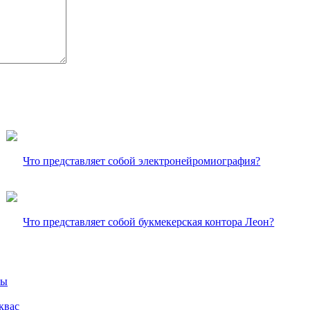
Что представляет собой электронейромиография?
Что представляет собой букмекерская контора Леон?
вы
квас