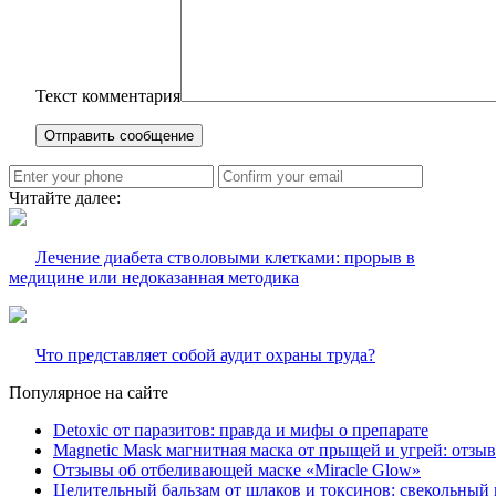
Текст комментария
Читайте далее:
Лечение диабета стволовыми клетками: прорыв в
медицине или недоказанная методика
Что представляет собой аудит охраны труда?
Популярное на сайте
Detoxic от паразитов: правда и мифы о препарате
Magnetic Mask магнитная маска от прыщей и угрей: отзы
Отзывы об отбеливающей маске «Miracle Glow»
Целительный бальзам от шлаков и токсинов: свекольный 