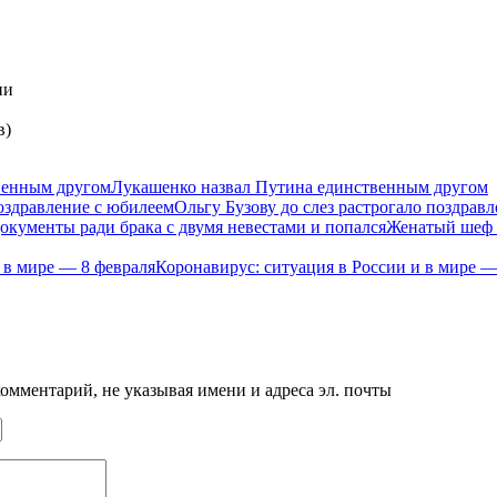
ии
в)
Лукашенко назвал Путина единственным другом
Ольгу Бузову до слез растрогало поздрав
Женатый шеф п
Коронавирус: ситуация в России и в мире —
мментарий, не указывая имени и адреса эл. почты