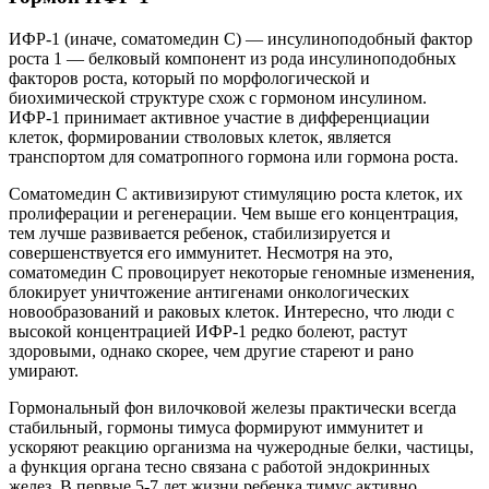
ИФР-1 (иначе, соматомедин С) — инсулиноподобный фактор
роста 1 — белковый компонент из рода инсулиноподобных
факторов роста, который по морфологической и
биохимической структуре схож с гормоном инсулином.
ИФР-1 принимает активное участие в дифференциации
клеток, формировании стволовых клеток, является
транспортом для соматропного гормона или гормона роста.
Соматомедин С активизируют стимуляцию роста клеток, их
пролиферации и регенерации. Чем выше его концентрация,
тем лучше развивается ребенок, стабилизируется и
совершенствуется его иммунитет. Несмотря на это,
соматомедин С провоцирует некоторые геномные изменения,
блокирует уничтожение антигенами онкологических
новообразований и раковых клеток. Интересно, что люди с
высокой концентрацией ИФР-1 редко болеют, растут
здоровыми, однако скорее, чем другие стареют и рано
умирают.
Гормональный фон вилочковой железы практически всегда
стабильный, гормоны тимуса формируют иммунитет и
ускоряют реакцию организма на чужеродные белки, частицы,
а функция органа тесно связана с работой эндокринных
желез. В первые 5-7 лет жизни ребенка тимус активно