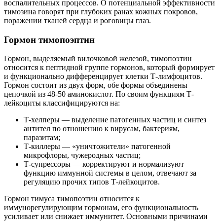
воспалительных процессов. О потенциальной эффективности
тимозина говорят при глубоких ранах кожных покровов,
поражении тканей сердца и роговицы глаз.
Гормон тимопоэптин
Гормон, выделяемый вилочковой железой, тимопоэтин
относится к пептидной группе гормонов, который формирует
и функционально дифференцирует клетки Т-лимфоцитов.
Гормон состоит из двух форм, обе формы объединены
цепочкой из 48-50 аминокислот. По своим функциям Т-
лейкоциты классифицируются на:
Т-хелперы — выделение патогенных частиц и синтез
антител по отношению к вирусам, бактериям,
паразитам;
Т-киллеры — «уничтожители» патогенной
микрофлоры, чужеродных частиц;
Т-супрессоры — корректируют и нормализуют
функцию иммунной системы в целом, отвечают за
регуляцию прочих типов Т-лейкоцитов.
Гормон тимуса тимопоэтин относится к
иммунорегулирующим гормонам, его функциональность
усиливает или снижает иммунитет. Основными причинами