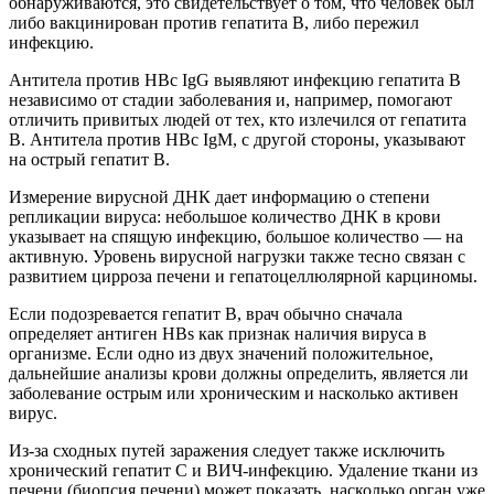
обнаруживаются, это свидетельствует о том, что человек был
либо вакцинирован против гепатита B, либо пережил
инфекцию.
Антитела против HBc IgG выявляют инфекцию гепатита В
независимо от стадии заболевания и, например, помогают
отличить привитых людей от тех, кто излечился от гепатита
В. Антитела против HBc IgM, с другой стороны, указывают
на острый гепатит В.
Измерение вирусной ДНК дает информацию о степени
репликации вируса: небольшое количество ДНК в крови
указывает на спящую инфекцию, большое количество — на
активную. Уровень вирусной нагрузки также тесно связан с
развитием цирроза печени и гепатоцеллюлярной карциномы.
Если подозревается гепатит В, врач обычно сначала
определяет антиген HBs как признак наличия вируса в
организме. Если одно из двух значений положительное,
дальнейшие анализы крови должны определить, является ли
заболевание острым или хроническим и насколько активен
вирус.
Из-за сходных путей заражения следует также исключить
хронический гепатит С и ВИЧ-инфекцию. Удаление ткани из
печени (биопсия печени) может показать, насколько орган уже