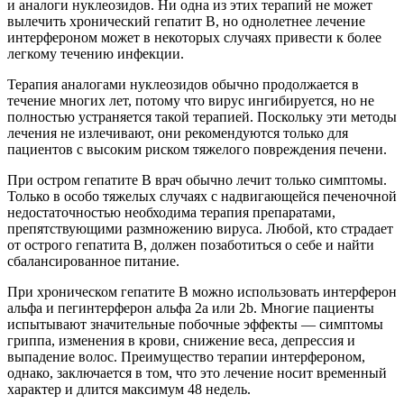
и аналоги нуклеозидов. Ни одна из этих терапий не может
вылечить хронический гепатит В, но однолетнее лечение
интерфероном может в некоторых случаях привести к более
легкому течению инфекции.
Терапия аналогами нуклеозидов обычно продолжается в
течение многих лет, потому что вирус ингибируется, но не
полностью устраняется такой терапией. Поскольку эти методы
лечения не излечивают, они рекомендуются только для
пациентов с высоким риском тяжелого повреждения печени.
При остром гепатите В врач обычно лечит только симптомы.
Только в особо тяжелых случаях с надвигающейся печеночной
недостаточностью необходима терапия препаратами,
препятствующими размножению вируса. Любой, кто страдает
от острого гепатита В, должен позаботиться о себе и найти
сбалансированное питание.
При хроническом гепатите B можно использовать интерферон
альфа и пегинтерферон альфа 2a или 2b. Многие пациенты
испытывают значительные побочные эффекты — симптомы
гриппа, изменения в крови, снижение веса, депрессия и
выпадение волос. Преимущество терапии интерфероном,
однако, заключается в том, что это лечение носит временный
характер и длится максимум 48 недель.