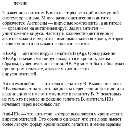
печени
Заражение гепатитом В вызывает ряд реакций в иммунной
системе организма. Много разных антигенов и антител
образуются. Антигены — вирусные компоненты, а антитела
— организма на антигены/вирус. Задача антител —
уничтожение вируса. Частоту и количество антигенов и
антител можно измерить с помощью анализов крови, которые
в совокупности называют серологическими.
HBsAg — антиген вируса гепатита В (Ag). Обнаружение
HBsAg означает, что вирус находится в крови и, таким
образом, существует инфекция. HBsAg может быть обнаружен
при остром гепатите, а также у хронических
вирусоносителей.
Антигемоглобин — антитела к гепатиту В. Выявление анти-
HBs указывает на то, что пациенты перенесли инфекцию или
вакцинацию и имеют иммунитет к гепатиту B. У некоторых
из тех, кто перенес инфекцию гепатита B, антитела HBs
исчезают через несколько лет.
Anti-HBe — это антитело, которое выявляется у хронических
вирусоносителей. Это обычно означает, что эти люди имеют
более легкую форму хронического гепатита и менее заразны,