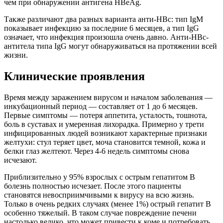
чем при обнаружении антигена HBeAg.
Также различают два разных варианта анти-HBc: тип IgM
показывает инфекцию за последние 6 месяцев, а тип IgG
означает, что инфекция произошла очень давно. Анти-HBc-
антитела типа IgG могут обнаруживаться на протяжении всей
жизни.
Клинические проявления
Время между заражением вирусом и началом заболевания —
инкубационный период — составляет от 1 до 6 месяцев.
Первые симптомы — потеря аппетита, усталость, тошнота,
боль в суставах и умеренная лихорадка. Примерно у трети
инфицированных людей возникают характерные признаки
желтухи: стул теряет цвет, моча становится темной, кожа и
белки глаз желтеют. Через 4-6 недель симптомы снова
исчезают.
Приблизительно у 95% взрослых с острым гепатитом B
болезнь полностью исчезает. После этого пациенты
становятся невосприимчивыми к вирусу на всю жизнь.
Только в очень редких случаях (менее 1%) острый гепатит В
особенно тяжелый. В таком случае повреждение печени
настолько велико, что может привести к коме и потребовать