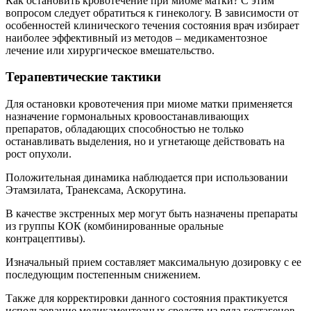
Как остановить кровотечение при миоме матки? С этим
вопросом следует обратиться к гинекологу. В зависимости от
особенностей клинического течения состояния врач избирает
наиболее эффективный из методов – медикаментозное
лечение или хирургическое вмешательство.
Терапевтические тактики
Для остановки кровотечения при миоме матки применяется
назначение гормональных кровоостанавливающих
препаратов, обладающих способностью не только
останавливать выделения, но и угнетающе действовать на
рост опухоли.
Положительная динамика наблюдается при использовании
Этамзилата, Транексама, Аскорутина.
В качестве экстренных мер могут быть назначены препараты
из группы КОК (комбинированные оральные
контрацептивы).
Изначальный прием составляет максимальную дозировку с ее
последующим постепенным снижением.
Также для корректировки данного состояния практикуется
использование медикаментозных средств из ряда гестагенов,