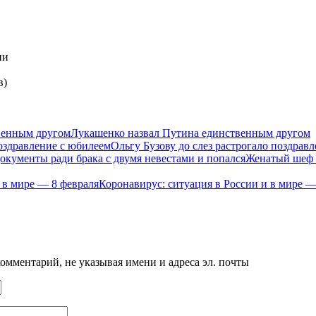
ии
в)
Лукашенко назвал Путина единственным другом
Ольгу Бузову до слез растрогало поздрав
Женатый шеф п
Коронавирус: ситуация в России и в мире —
мментарий, не указывая имени и адреса эл. почты