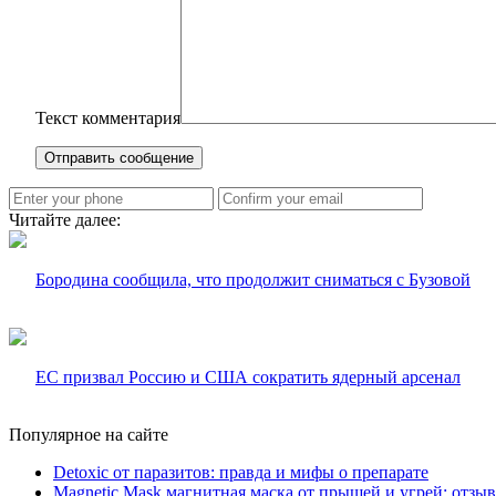
Текст комментария
Читайте далее:
Бородина сообщила, что продолжит сниматься с Бузовой
ЕС призвал Россию и США сократить ядерный арсенал
Популярное на сайте
Detoxic от паразитов: правда и мифы о препарате
Magnetic Mask магнитная маска от прыщей и угрей: отзы