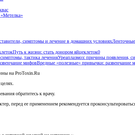
квас
 «Метелка»
Ленточные 
Путь к жизни: стать донором яйцеклеток
0
Уреаплазмоз: причины появления, с
Вредные «полезные» привычки: развенчание 
целях.
вания обратитесь к врачу.
тер, перед ее применением рекомендуется проконсультироваться