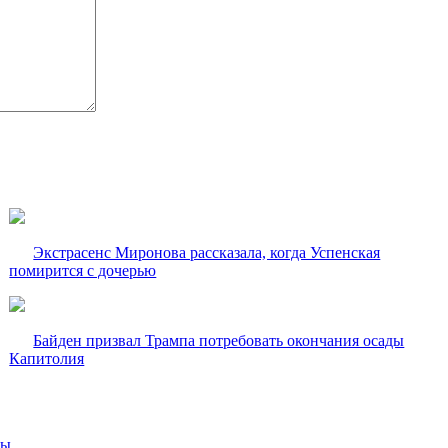
Экстрасенс Миронова рассказала, когда Успенская
помирится с дочерью
Байден призвал Трампа потребовать окончания осады
Капитолия
вы