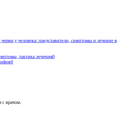
черви у человека: представители, симптомы и лечение в
имптомы, тактика лечения
0
мифов
0
 с врачом.