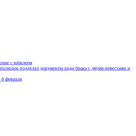
ление с юбилеем
олиции подделал документы ради брака с двумя невестами и
 8 февраля