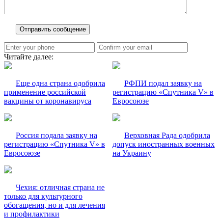
Читайте далее:
Еще одна страна одобрила
РФПИ подал заявку на
применение российской
регистрацию «Спутника V» в
вакцины от коронавируса
Евросоюзе
Россия подала заявку на
Верховная Рада одобрила
регистрацию «Спутника V» в
допуск иностранных военных
Евросоюзе
на Украину
Чехия: отличная страна не
только для культурного
обогащения, но и для лечения
и профилактики