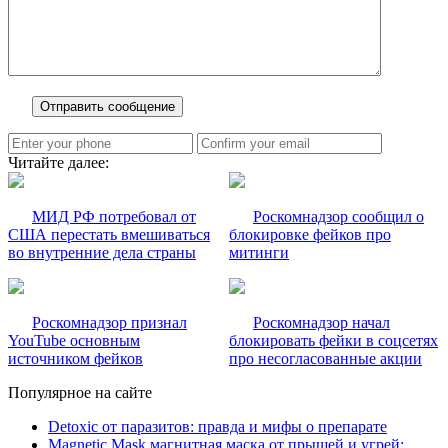
Читайте далее:
МИД РФ потребовал от
Роскомнадзор сообщил о
США перестать вмешиваться
блокировке фейков про
во внутренние дела страны
митинги
Роскомнадзор признал
Роскомнадзор начал
YouTube основным
блокировать фейки в соцсетях
источником фейков
про несогласованные акции
Популярное на сайте
Detoxic от паразитов: правда и мифы о препарате
Magnetic Mask магнитная маска от прыщей и угрей: