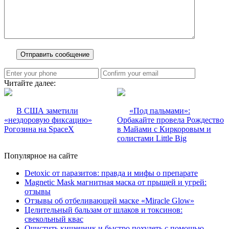
Читайте далее:
В США заметили
«Под пальмами»:
«нездоровую фиксацию»
Орбакайте провела Рождество
Рогозина на SpaceX
в Майами с Киркоровым и
солистами Little Big
Популярное на сайте
Detoxic от паразитов: правда и мифы о препарате
Magnetic Mask магнитная маска от прыщей и угрей:
отзывы
Отзывы об отбеливающей маске «Miracle Glow»
Целительный бальзам от шлаков и токсинов:
свекольный квас
Очистить кишечник и быстро похудеть с помощью