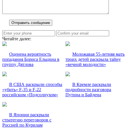
Читайте далее:
Оценена вероятность
Моложавая 55-летняя мать
попадания Бориса Ельцина в
троих детей раскрыла тайну
группу Дятлова
«вечной молодости»
В США раскрыли способы
В Кремле раскрыли
«убить» F-35 и F-22
подробности разговора
российским «Подсолнухом»
Путина и Байдена
В Японии раскрыли
стратегию переговоров с
Россией по Курилам