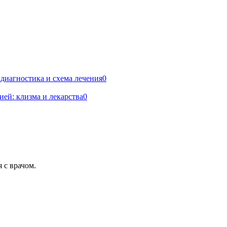
 диагностика и схема лечения
0
ей: клизма и лекарства
0
 с врачом.