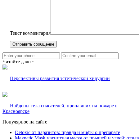
Текст комментария
Читайте далее:
Перспективы развития эстетической хирургии
Найдены тела спасателей, пропавших на пожаре в
Красноярске
Популярное на сайте
Detoxic от паразитов: правда и мифы о препарате
Magnetic Mask магнитная маска от прыщей и угрей: отзы