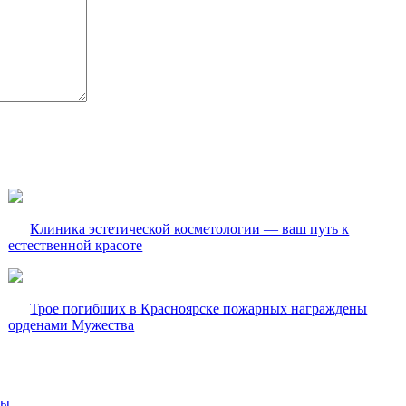
Клиника эстетической косметологии — ваш путь к
естественной красоте
Трое погибших в Красноярске пожарных награждены
орденами Мужества
вы