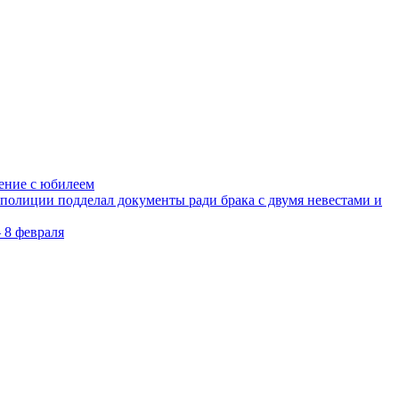
ление с юбилеем
олиции подделал документы ради брака с двумя невестами и
 8 февраля