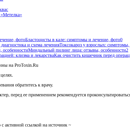
квас
 «Метелка»
Бластоцисты в кале: симптомы и лечение, фото
0
Токсокароз у взрослых: симптомы,
Миндальный пилинг лица: отзывы, особенности
2
Как очистить кишечник перед операци
целях.
вания обратитесь к врачу.
тер, перед ее применением рекомендуется проконсультироваться
 с активной ссылкой на источник ~