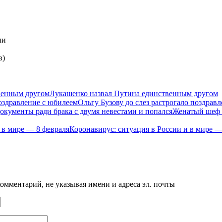
ии
в)
Лукашенко назвал Путина единственным другом
Ольгу Бузову до слез растрогало поздрав
Женатый шеф п
Коронавирус: ситуация в России и в мире —
мментарий, не указывая имени и адреса эл. почты