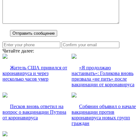
Читайте далее:
Житель США привился от
«Я продолжаю
коронавируса и через
настаивать»: Голикова вновь
несколько часов умер
призвала «не пить» после
вакцинации от коронавируса
Песков вновь ответил на
Собянин объявил о начале
вопрос о вакцинации Путина
вакцинации против
от коронавируса
коронавируса новых групп
граждан