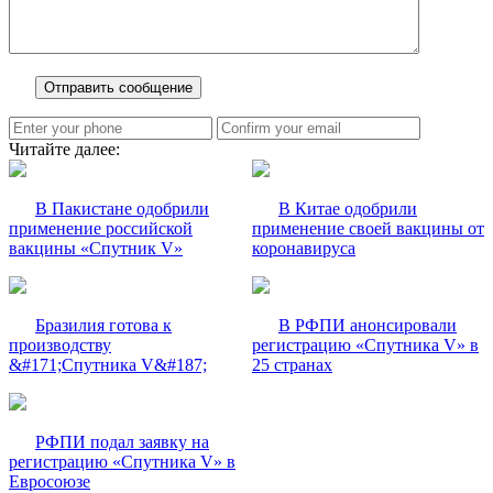
Читайте далее:
В Пакистане одобрили
В Китае одобрили
применение российской
применение своей вакцины от
вакцины «Спутник V»
коронавируса
Бразилия готова к
В РФПИ анонсировали
производству
регистрацию «Спутника V» в
&#171;Спутника V&#187;
25 странах
РФПИ подал заявку на
регистрацию «Спутника V» в
Евросоюзе