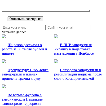
Читайте далее:
Широков рассказал о
В ЛНР заподозрили
работе за 50 тысяч рублей и
Украину в подготовке
нищете
наступления в Донбассе
Прокуратуру Нью-Йорка
Невзорова заподозрили в
заподозрили в планах
реабилитации нацизма после
привлечь Трампа к суду
слов о Космодемьянской
Во взрыве фургона в
американском Нэшвилле
заподозрили террориста-