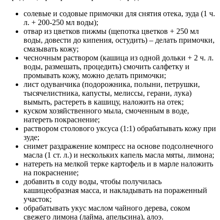
солевые и содовые примочки для снятия отека, зуда (1 ч.
л. + 200-250 мл воды);
отвар из цветков пижмы (щепотка цветков + 250 мл
воды, довести до кипения, остудить) – делать примочки,
смазывать кожу;
чесночным раствором (кашица из одной дольки + 2 ч. л.
воды, размешать, процедить) смочить салфетку и
промывать кожу, можно делать примочки;
лист одуванчика (подорожника, полыни, петрушки,
тысячелистника, капусты, мелиссы, герани, лука)
вымыть, растереть в кашицу, наложить на отек;
куском хозяйственного мыла, смоченным в воде,
натереть покраснение;
раствором столового уксуса (1:1) обрабатывать кожу при
зуде;
снимет раздражение компресс на основе подсолнечного
масла (1 ст. л.) и нескольких капель масла мяты, лимона;
натереть на мелкой терке картофель и в марле наложить
на покраснение;
добавить в соду воды, чтобы получилась
кашицеобразная масса, и накладывать на пораженный
участок;
обрабатывать укус маслом чайного дерева, соком
свежего лимона (лайма, апельсина), алоэ.