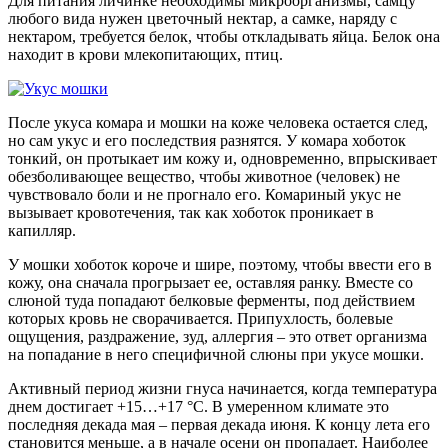
Для питания личинке необходимы микроорганизмы, самцу
любого вида нужен цветочный нектар, а самке, наряду с
нектаром, требуется белок, чтобы откладывать яйца. Белок она
находит в крови млекопитающих, птиц.
После укуса комара и мошки на коже человека остается след,
но сам укус и его последствия разнятся. У комара хоботок
тонкий, он протыкает им кожу и, одновременно, впрыскивает
обезболивающее вещество, чтобы животное (человек) не
чувствовало боли и не прогнало его. Комариный укус не
вызывает кровотечения, так как хоботок проникает в
капилляр.
У мошки хоботок короче и шире, поэтому, чтобы ввести его в
кожу, она сначала прогрызает ее, оставляя ранку. Вместе со
слюной туда попадают белковые ферменты, под действием
которых кровь не сворачивается. Припухлость, болевые
ощущения, раздражение, зуд, аллергия – это ответ организма
на попадание в него специфичной слюны при укусе мошки.
Активный период жизни гнуса начинается, когда температура
днем достигает +15…+17 °С. В умеренном климате это
последняя декада мая – первая декада июня. К концу лета его
становится меньше, а в начале осени он пропадает. Наиболее