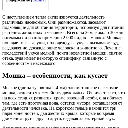
[
скрыть
]
С наступлением тепла активизируется деятельность
различных насекомых. Они размножаются, заселяют
подходящие для обитания территории, используя для питания
растения, животных и человека. Всего на Земле около 30 млн
насекомых и из них примерно 2 000 видов – мошки. Мошкара
попадает в глаза, уши, под одежду, ее укусы вызывают, зуд,
раздражение, досаждающие человека и животного. Лечение
последствий укуса мелкой, почти незаметной мошки, снятие
отека, зуда имеет некоторую специфику, связанную с
особенностями насекомого.
Мошка – особенности, как кусает
Мелкое (длина туловища 2-4 мм) членистоногое насекомое –
мошка, относится к семейству двукрылых. Отличает ее то, что
на всех стадиях развития, кроме взрослой особи, она обитает
там, где есть проточная вода, остатки мусора, оставшегося от
деятельности человека. На коротком тельце находится три
пары конечностей, два жестких крыла, которые во время
движения трутся друг о друга, издавая характерный звук.