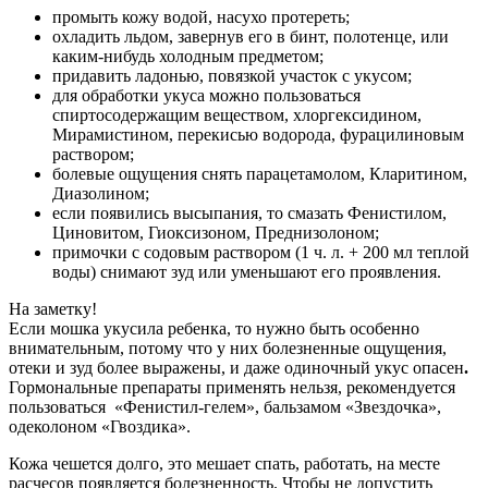
промыть кожу водой, насухо протереть;
охладить льдом, завернув его в бинт, полотенце, или
каким-нибудь холодным предметом;
придавить ладонью, повязкой участок с укусом;
для обработки укуса можно пользоваться
спиртосодержащим веществом, хлоргексидином,
Мирамистином, перекисью водорода, фурацилиновым
раствором;
болевые ощущения снять парацетамолом, Кларитином,
Диазолином;
если появились высыпания, то смазать Фенистилом,
Циновитом, Гиоксизоном, Преднизолоном;
примочки с содовым раствором (1 ч. л. + 200 мл теплой
воды) снимают зуд или уменьшают его проявления.
На заметку!
Если мошка укусила ребенка, то нужно быть особенно
внимательным, потому что у них болезненные ощущения,
отеки и зуд более выражены, и даже одиночный укус опасен
.
Гормональные препараты применять нельзя, рекомендуется
пользоваться «Фенистил-гелем», бальзамом «Звездочка»,
одеколоном «Гвоздика».
Кожа чешется долго, это мешает спать, работать, на месте
расчесов появляется болезненность. Чтобы не допустить