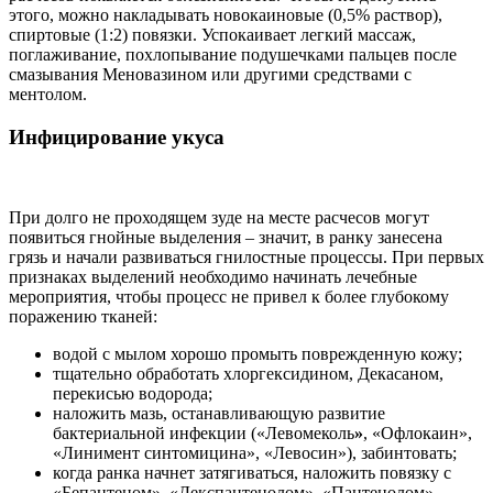
этого, можно накладывать новокаиновые (0,5% раствор),
спиртовые (1:2) повязки. Успокаивает легкий массаж,
поглаживание, похлопывание подушечками пальцев после
смазывания Меновазином или другими средствами с
ментолом.
Инфицирование укуса
При долго не проходящем зуде на месте расчесов могут
появиться гнойные выделения – значит, в ранку занесена
грязь и начали развиваться гнилостные процессы. При первых
признаках выделений необходимо начинать лечебные
мероприятия, чтобы процесс не привел к более глубокому
поражению тканей:
водой с мылом хорошо промыть поврежденную кожу;
тщательно обработать хлоргексидином, Декасаном,
перекисью водорода;
наложить мазь, останавливающую развитие
бактериальной инфекции («Левомеколь
»
, «Офлокаин»,
«Линимент синтомицина», «Левосин»), забинтовать;
когда ранка начнет затягиваться, наложить повязку с
«Бепантеном», «Декспантенолом», «Пантенолом»,