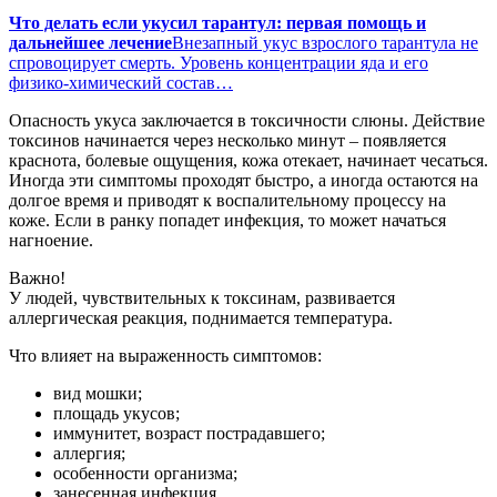
Что делать если укусил тарантул: первая помощь и
дальнейшее лечение
Внезапный укус взрослого тарантула не
спровоцирует смерть. Уровень концентрации яда и его
физико-химический состав…
Опасность укуса заключается в токсичности слюны. Действие
токсинов начинается через несколько минут – появляется
краснота, болевые ощущения, кожа отекает, начинает чесаться.
Иногда эти симптомы проходят быстро, а иногда остаются на
долгое время и приводят к воспалительному процессу на
коже. Если в ранку попадет инфекция, то может начаться
нагноение.
Важно!
У людей, чувствительных к токсинам, развивается
аллергическая реакция, поднимается температура.
Что влияет на выраженность симптомов:
вид мошки;
площадь укусов;
иммунитет, возраст пострадавшего;
аллергия;
особенности организма;
занесенная инфекция.