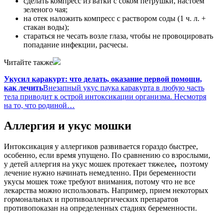
сделать компресс из ватки с соком петрушки, настоем
зеленого чая;
на отек наложить компресс с раствором соды (1 ч. л. +
стакан воды);
стараться не чесать возле глаза, чтобы не провоцировать
попадание инфекции, расчесы.
Читайте также
Укусил каракурт: что делать, оказание первой помощи,
как лечить
Внезапный укус паука каракурта в любую часть
тела приводит к острой интоксикации организма. Несмотря
на то, что родиной…
Аллергия и укус мошки
Интоксикация у аллергиков развивается гораздо быстрее,
особенно, если время упущено. По сравнению со взрослыми,
у детей аллергия на укус мошек протекает тяжелее
,
поэтому
лечение нужно начинать немедленно. При беременности
укусы мошек тоже требуют внимания, потому что не все
лекарства можно использовать. Например, прием некоторых
гормональных и противоаллергических препаратов
противопоказан на определенных стадиях беременности.