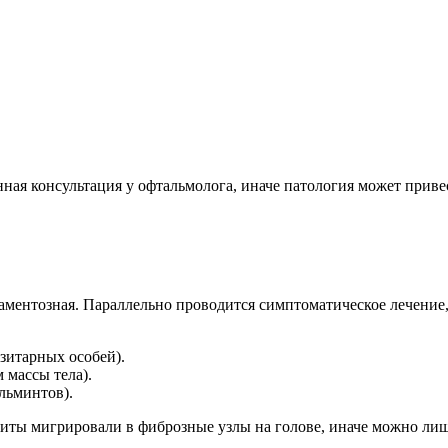
ная консультация у офтальмолога, иначе патология может привес
аментозная. Параллельно проводится симптоматическое лечение
зитарных особей).
 массы тела).
льминтов).
азиты мигрировали в фиброзные узлы на голове, иначе можно ли