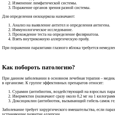
Изменение лимфатической системы.
Поражение органов зрения разной системы.
Для определения онхоцеркоза назначают:
Анализ на выявление антител и определения антигена.
Иммунологическое исследование.
Прохождение теста на определение филяриатоза.
Взять внутрикожную аллергическую пробу.
При поражении паразитами глазного яблока требуется немедлен
Как побороть патологию?
При данном заболевании в основном лечебная терапия – медик
в организме. К группе эффективных препаратов относят:
Сурамин (антибиотик, воздействующий на взрослых пара
Ивермектин (назначают сразу около 0,2 мг на 1 килограмм
Доксициклин (антибиотик, вызывающий гибель самок ге
Заболевание требует хирургического вмешательства, если пар
устраняющие развитие аллергии.