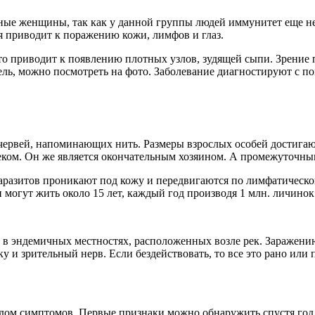
ные женщины, так как у данной группы людей иммунитет еще не
ая приводит к поражению кожи, лимфов и глаз.
то приводит к появлению плотных узлов, зудящей сыпи. Зрение 
тель, можно посмотреть на фото. Заболевание диагностируют с 
 червей, напоминающих нить. Размеры взрослых особей достига
еком. Он же является окончательным хозяином. А промежуточны
аразитов проникают под кожу и передвигаются по лимфатическо
и могут жить около 15 лет, каждый год производя 1 млн. личинок
 в эндемичных местностях, расположенных возле рек. Заражению
 и зрительный нерв. Если бездействовать, то все это рано или 
дом симптомов. Первые признаки можно обнаружить спустя год 