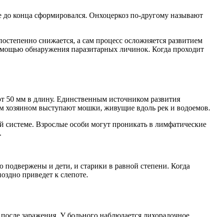
 до конца сформировался. Онхоцеркоз по-другому называют
постепенно снижается, а сам процесс осложняется развитием
помощью обнаружения паразитарных личинок. Когда проходит
ют 50 мм в длину. Единственным источником развития
м хозяином выступают мошки, живущие вдоль рек и водоемов.
й системе. Взрослые особи могут проникать в лимфатические
.
 подвержены и дети, и старики в равной степени. Когда
поздно приведет к слепоте.
после заражения. У больного наблюдается лихорадочное