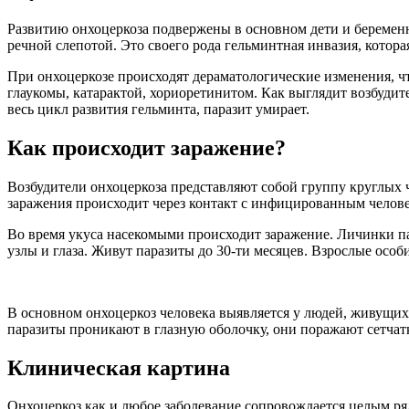
Развитию онхоцеркоза подвержены в основном дети и беремен
речной слепотой. Это своего рода гельминтная инвазия, котор
При онхоцеркозе происходят дераматологические изменения, ч
глаукомы, катарактой, хориоретинитом. Как выглядит возбуди
весь цикл развития гельминта, паразит умирает.
Как происходит заражение?
Возбудители онхоцеркоза представляют собой группу круглых
заражения происходит через контакт с инфицированным челов
Во время укуса насекомыми происходит заражение. Личинки п
узлы и глаза. Живут паразиты до 30-ти месяцев. Взрослые особ
В основном онхоцеркоз человека выявляется у людей, живущих
паразиты проникают в глазную оболочку, они поражают сетчатку
Клиническая картина
Онхоцеркоз как и любое заболевание сопровождается целым ря