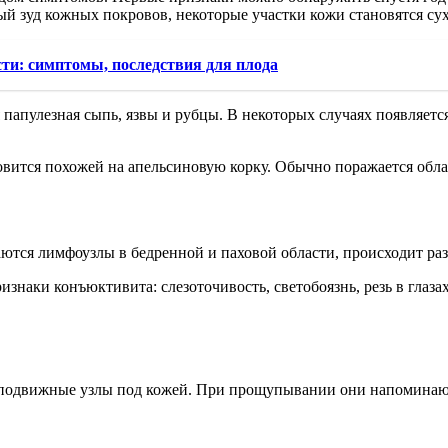
ный зуд кожных покровов, некоторые участки кожи становятся с
сти: симптомы, последствия для плода
папулезная сыпь, язвы и рубцы. В некоторых случаях появляетс
новится похожей на апельсиновую корку. Обычно поражается об
тся лимфоузлы в бедренной и паховой области, происходит ра
знаки конъюктивита: слезоточивость, светобоязнь, резь в глаза
 подвижные узлы под кожей. При прощупывании они напоминаю