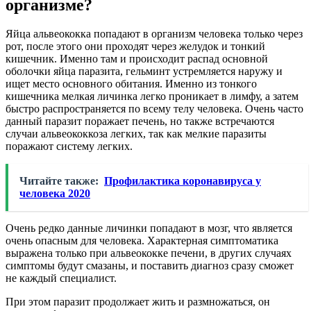
организме?
Яйца альвеококка попадают в организм человека только через
рот, после этого они проходят через желудок и тонкий
кишечник. Именно там и происходит распад основной
оболочки яйца паразита, гельминт устремляется наружу и
ищет место основного обитания. Именно из тонкого
кишечника мелкая личинка легко проникает в лимфу, а затем
быстро распространяется по всему телу человека. Очень часто
данный паразит поражает печень, но также встречаются
случаи альвеококкоза легких, так как мелкие паразиты
поражают систему легких.
Читайте также:
Профилактика коронавируса у
человека 2020
Очень редко данные личинки попадают в мозг, что является
очень опасным для человека. Характерная симптоматика
выражена только при альвеококке печени, в других случаях
симптомы будут смазаны, и поставить диагноз сразу сможет
не каждый специалист.
При этом паразит продолжает жить и размножаться, он