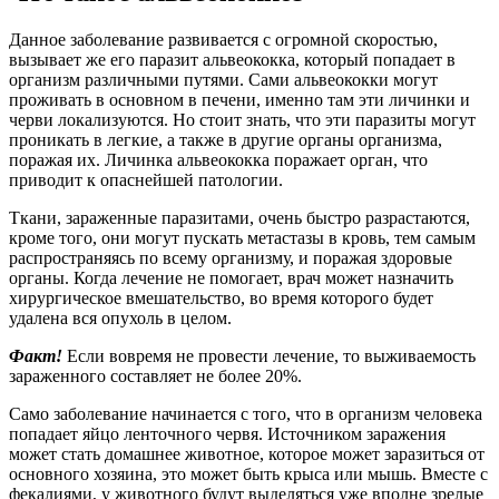
Данное заболевание развивается с огромной скоростью,
вызывает же его паразит альвеококка, который попадает в
организм различными путями. Сами альвеококки могут
проживать в основном в печени, именно там эти личинки и
черви локализуются. Но стоит знать, что эти паразиты могут
проникать в легкие, а также в другие органы организма,
поражая их. Личинка альвеококка поражает орган, что
приводит к опаснейшей патологии.
Ткани, зараженные паразитами, очень быстро разрастаются,
кроме того, они могут пускать метастазы в кровь, тем самым
распространяясь по всему организму, и поражая здоровые
органы. Когда лечение не помогает, врач может назначить
хирургическое вмешательство, во время которого будет
удалена вся опухоль в целом.
Факт!
Если вовремя не провести лечение, то выживаемость
зараженного составляет не более 20%.
Само заболевание начинается с того, что в организм человека
попадает яйцо ленточного червя. Источником заражения
может стать домашнее животное, которое может заразиться от
основного хозяина, это может быть крыса или мышь. Вместе с
фекалиями, у животного будут выделяться уже вполне зрелые