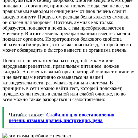
прислушаться к своему здоровью. Многие вещества, которые
попадают в организм, приносят пользу. Но далеко не все, за
правильным выводом и очищением от ядов печень следит
каждую минуту. Продуктом распада белка является аммиак,
он опасен для здоровья. Поэтому, аммиак как только
образуется, попадает в печень, а там преобразовывается в
мочевину. В итоге аммиак преобразованный вместе с мочой
покидает организм. Из эритроцитов белкового свойства
образуется билирубин, это также опасный яд, который легко
может обезвредить и быстро вывести из организма печень.
Почистить печень хотя бы раз в год, таблетками или
народными рецептами, правильным питанием, должен
каждый. Это очень важный орган, который очищает организм
и не дает ядам негативно сказываться на нашей
жизнедеятельности, разрушать органы и системы. В
принципе, в сети можно найти тест, который подскажет,
нуждается ли печень в сильной или слабой очистке, но во
всем можно также разобраться и самостоятельно.
Читайте также:
Стабилин для восстановления
печени: отзывы врачей, инструкция, цена