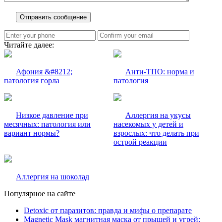
Читайте далее:
Афония &#8212;
Анти-ТПО: норма и
патология горла
патология
Низкое давление при
Аллергия на укусы
месячных: патология или
насекомых у детей и
вариант нормы?
взрослых: что делать при
острой реакции
Аллергия на шоколад
Популярное на сайте
Detoxic от паразитов: правда и мифы о препарате
Magnetic Mask магнитная маска от прыщей и угрей: