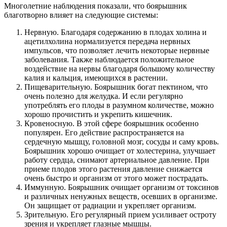
Многолетние наблюдения показали, что боярышник
благотворно влияет на следующие системы:
Нервную. Благодаря содержанию в плодах холина и
ацетилхолина нормализуется передача нервных
импульсов, что позволяет лечить некоторые нервные
заболевания. Также наблюдается положительное
воздействие на нервы благодаря большому количеству
калия и кальция, имеющихся в растении.
Пищеварительную. Боярышник богат пектином, что
очень полезно для желудка. И если регулярно
употреблять его плоды в разумном количестве, можно
хорошо прочистить и укрепить кишечник.
Кровеносную. В этой сфере боярышник особенно
популярен. Его действие распространяется на
сердечную мышцу, головной мозг, сосуды и саму кровь.
Боярышник хорошо очищает от холестерина, улучшает
работу сердца, снимают артериальное давление. При
приеме плодов этого растения давление снижается
очень быстро и организм от этого может пострадать.
Иммунную. Боярышник очищает организм от токсинов
и различных ненужных веществ, осевших в организме.
Он защищает от радиации и укрепляет организм.
Зрительную. Его регулярный прием усиливает остроту
зрения и укрепляет глазные мышцы.