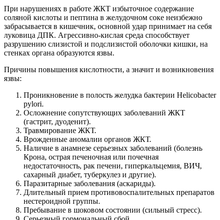
При нарушениях в работе ЖКТ избыточное содержание
соляной кислоты и пептина в желудочном соке неизбежно
забрасывается в кишечник, основной удар принимает на себя
луковица ДПК. Агрессивно-кислая среда способствует
разрушению слизистой и подслизистой оболочки кишки, на
стенках органа образуются язвы.
Причины повышения кислотности, а значит и возникновения
язвы:
Проникновение в полость желудка бактерии Helicobacter
pylori.
Осложнение сопутствующих заболеваний ЖКТ
(гастрит, дуоденит).
Травмирование ЖКТ.
Врожденные аномалии органов ЖКТ.
Наличие в анамнезе серьезных заболеваний (болезнь
Крона, острая печеночная или почечная
недостаточность, рак печени, гиперкальцемия, ВИЧ,
сахарный диабет, туберкулез и другие).
Паразитарные заболевания (аскариды).
Длительный прием противовоспалительных препаратов
нестероидной группы.
Пребывание в шоковом состоянии (сильный стресс).
Серьезный гормональный сбой.