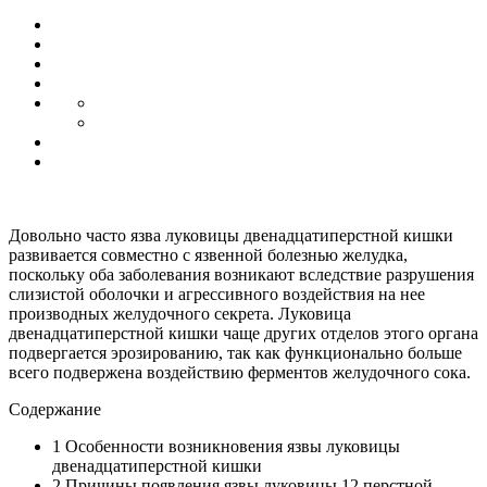
Довольно часто язва луковицы двенадцатиперстной кишки
развивается совместно с язвенной болезнью желудка,
поскольку оба заболевания возникают вследствие разрушения
слизистой оболочки и агрессивного воздействия на нее
производных желудочного секрета. Луковица
двенадцатиперстной кишки чаще других отделов этого органа
подвергается эрозированию, так как функционально больше
всего подвержена воздействию ферментов желудочного сока.
Содержание
1
Особенности возникновения язвы луковицы
двенадцатиперстной кишки
2
Причины появления язвы луковицы 12 перстной