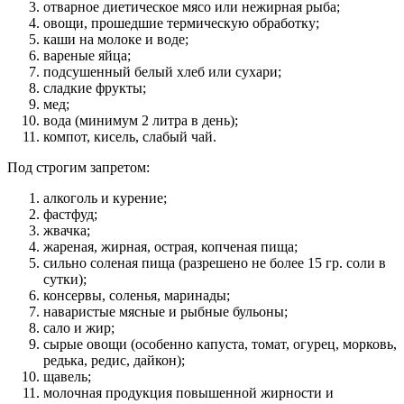
отварное диетическое мясо или нежирная рыба;
овощи, прошедшие термическую обработку;
каши на молоке и воде;
вареные яйца;
подсушенный белый хлеб или сухари;
сладкие фрукты;
мед;
вода (минимум 2 литра в день);
компот, кисель, слабый чай.
Под строгим запретом:
алкоголь и курение;
фастфуд;
жвачка;
жареная, жирная, острая, копченая пища;
сильно соленая пища (разрешено не более 15 гр. соли в
сутки);
консервы, соленья, маринады;
наваристые мясные и рыбные бульоны;
сало и жир;
сырые овощи (особенно капуста, томат, огурец, морковь,
редька, редис, дайкон);
щавель;
молочная продукция повышенной жирности и