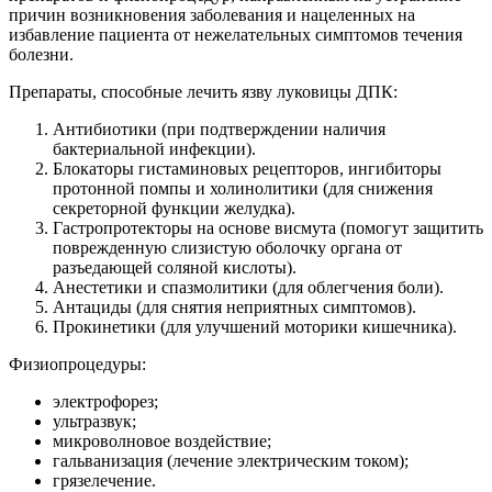
причин возникновения заболевания и нацеленных на
избавление пациента от нежелательных симптомов течения
болезни.
Препараты, способные лечить язву луковицы ДПК:
Антибиотики (при подтверждении наличия
бактериальной инфекции).
Блокаторы гистаминовых рецепторов, ингибиторы
протонной помпы и холинолитики (для снижения
секреторной функции желудка).
Гастропротекторы на основе висмута (помогут защитить
поврежденную слизистую оболочку органа от
разъедающей соляной кислоты).
Анестетики и спазмолитики (для облегчения боли).
Антациды (для снятия неприятных симптомов).
Прокинетики (для улучшений моторики кишечника).
Физиопроцедуры:
электрофорез;
ультразвук;
микроволновое воздействие;
гальванизация (лечение электрическим током);
грязелечение.