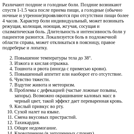
Различают поздние и голодные боли. Поздние возникают
спустя 1-1.5 часа после приема пищи, а голодные (обычно
ночные и утренние)проявляются при отсутствии пищи более
4 часов. Характер боли индивидуальный, может возникать
режущая, колющая, ноющая, жгучая, сосущая и
спазматическая боль. Длительность и интенсивность боли у
пациентов разнится. Локализуется боль в подложечной
области справа, может откликаться в поясницу, правое
подреберье и лопатку.
Повышение температуры тела до 38°.
Изжога и кислая отрыжка.
Тошнота и рвота (иногда с примесью крови).
Повышенный аппетит или наоборот его отсутствие.
Чувство тяжести.
Вздутие живота и метеоризм.
Проблемы с дефекацией (частые ложные позывы,
запоры). Возможно окрашивание каловых масс в
черный цвет, такой эффект дает переваренная кровь.
Кислый привкус во рту.
Сухой налет на языке.
Смена вкусовых пристрастий.
Тахикардия.
Общее недомогание.
Кровотечение (в запущенных случаях).