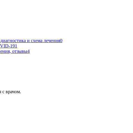
 диагностика и схема лечения
0
OVID-19
1
нения, отзывы
4
 с врачом.