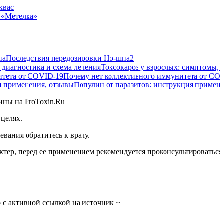
квас
 «Метелка»
Последствия передозировки Но-шпа
2
Токсокароз у взрослых: симптомы,
Почему нет коллективного иммунитета от C
Популин от паразитов: инструкция приме
целях.
вания обратитесь к врачу.
тер, перед ее применением рекомендуется проконсультироваться
 с активной ссылкой на источник ~