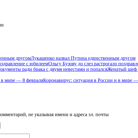
ии
Лукашенко назвал Путина единственным другом
Ольгу Бузову до слез растрогало поздрав
Женатый шеф п
Коронавирус: ситуация в России и в мире —
мментарий, не указывая имени и адреса эл. почты