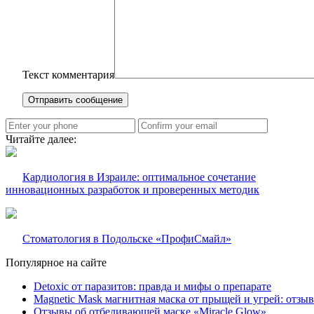
Текст комментария
Читайте далее:
Кардиология в Израиле: оптимальное сочетание
инновационных разработок и проверенных методик
Стоматология в Подольске «ПрофиСмайл»
Популярное на сайте
Detoxic от паразитов: правда и мифы о препарате
Magnetic Mask магнитная маска от прыщей и угрей: отзы
Отзывы об отбеливающей маске «Miracle Glow»