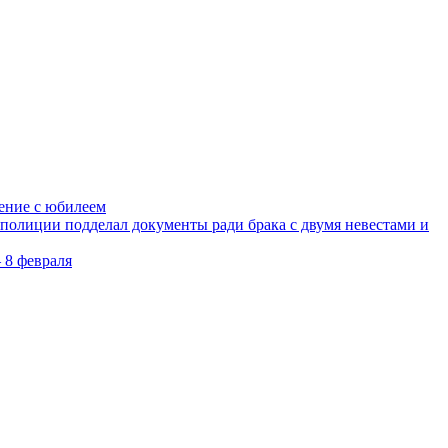
ление с юбилеем
олиции подделал документы ради брака с двумя невестами и
 8 февраля